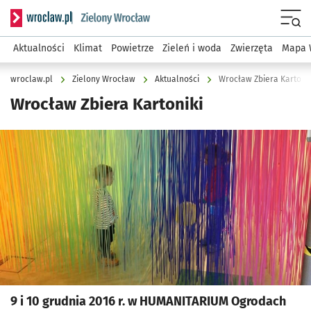
Serwis informacyjny wroclaw.pl podserwis: Środowisko we 
Menu
Aktualności
Klimat
Powietrze
Zieleń i woda
Zwierzęta
Mapa 
wroclaw.pl
Zielony Wrocław
Aktualności
Wrocław Zbiera Kartonik
Wrocław Zbiera Kartoniki
Kliknij, aby powiększyć
9 i 10 grudnia 2016 r. w HUMANITARIUM Ogrodach