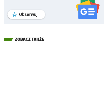
profil
google news
serwisu wroclaw
Obserwuj
ZOBACZ TAKŻE