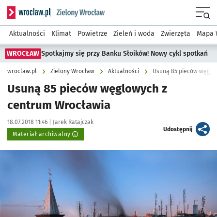
Serwis informacyjny wroclaw.pl podserwis: Środowisko we 
Menu
Aktualności
Klimat
Powietrze
Zieleń i woda
Zwierzęta
Mapa 
WROCŁAW
Spotkajmy się przy Banku Słoików! Nowy cykl spotkań
wroclaw.pl
Zielony Wrocław
Aktualności
Usuną 85 pieców węglo
Usuną 85 pieców węglowych z
centrum Wrocławia
Data publikacji:
Autor:
18.07.2018 11:46 |
Jarek Ratajczak
artykuł
Udostępnij
Materiał archiwalny
Kliknij, aby powiększyć