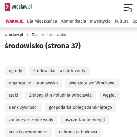
Serwis informacyjny wroclaw.pl
Menu
WAKACJE
Dla Mieszkańca
Komunikacja
Inwestycje
Kultura
Sp
wroclaw.pl
Tagi
środowisko
środowisko
(strona 37)
ogrody
środowisko – akcje/eventy
organizacje – środowisko
zwierzęta we Wrocławiu
rzeki
Zielony Klin Południa Wrocławia
węgiel
Bank Żywności
gospodarka obiegu zamkniętego
zanieczyszczenie wody
oszczędzanie energii
ścieżki przyrodnicze
ochrona gatunkowa