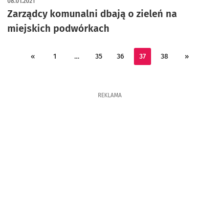
08.01.2021
Zarządcy komunalni dbają o zieleń na
miejskich podwórkach
«
1
…
35
36
37
38
»
REKLAMA