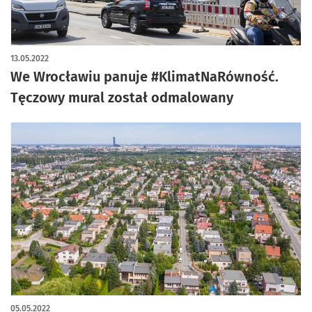
artykuł z galerią zdjęć
13.05.2022
We Wrocławiu panuje #KlimatNaRówność.
Tęczowy mural został odmalowany
05.05.2022