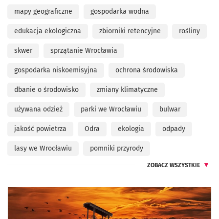
mapy geograficzne
gospodarka wodna
edukacja ekologiczna
zbiorniki retencyjne
rośliny
skwer
sprzątanie Wrocławia
gospodarka niskoemisyjna
ochrona środowiska
dbanie o środowisko
zmiany klimatyczne
używana odzież
parki we Wrocławiu
bulwar
jakość powietrza
Odra
ekologia
odpady
lasy we Wrocławiu
pomniki przyrody
ZOBACZ WSZYSTKIE