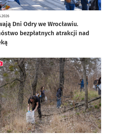
5.2026
wają Dni Odry we Wrocławiu.
óstwo bezpłatnych atrakcji nad
eką