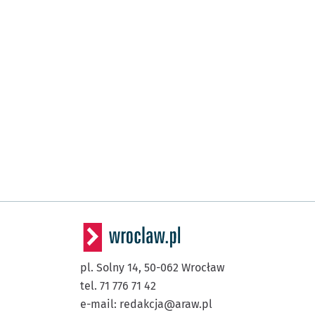
pl. Solny 14,
50-062
Wrocław
tel. 71 776 71 42
e-mail:
redakcja@araw.pl