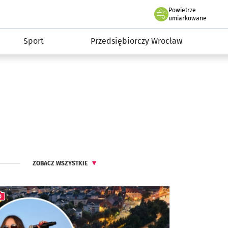
claw.pl
Powietrze
we Wrocławiu
umiarkowane
Sport
Przedsiębiorczy Wrocław
ZOBACZ WSZYSTKIE