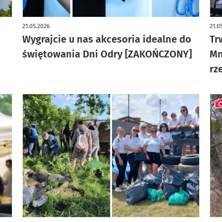
21.05.2026
21.0
Wygrajcie u nas akcesoria idealne do
Tr
świętowania Dni Odry [ZAKOŃCZONY]
Mn
rz