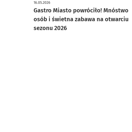
artykuł z galerią zdjęć
16.05.2026
Gastro Miasto powróciło! Mnóstwo
osób i świetna zabawa na otwarciu
sezonu 2026