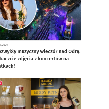
ykuł z galerią zdjęć
6.2026
ezwykły muzyczny wieczór nad Odrą.
baczcie zdjęcia z koncertów na
atkach!