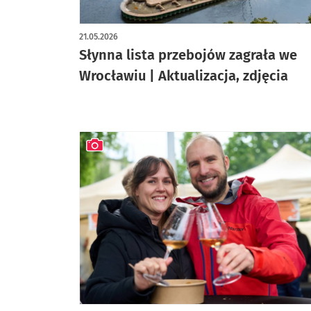
artykuł z galerią zdjęć
21.05.2026
Słynna lista przebojów zagrała we
Wrocławiu | Aktualizacja, zdjęcia