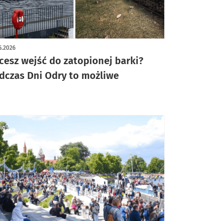
ykuł z galerią zdjęć
5.2026
cesz wejść do zatopionej barki?
dczas Dni Odry to możliwe