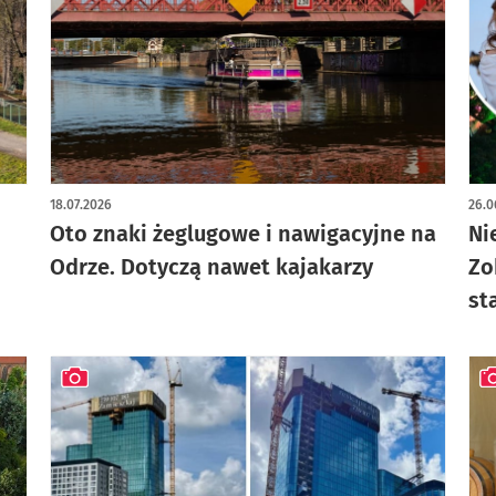
artykuł z galerią zdjęć
art
18.07.2026
26.0
Oto znaki żeglugowe i nawigacyjne na
Ni
Odrze. Dotyczą nawet kajakarzy
Zo
st