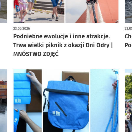
artykuł z galerią zdjęć
art
23.05.2026
23.0
Podniebne ewolucje i inne atrakcje.
Ch
Trwa wielki piknik z okazji Dni Odry |
Po
MNÓSTWO ZDJĘĆ