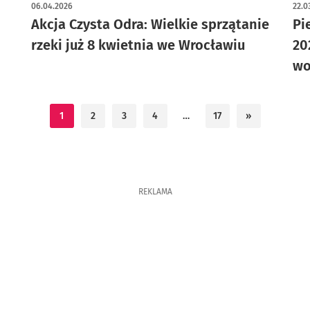
art
06.04.2026
22.0
Akcja Czysta Odra: Wielkie sprzątanie
Pi
rzeki już 8 kwietnia we Wrocławiu
20
wo
1
2
3
4
…
17
»
REKLAMA