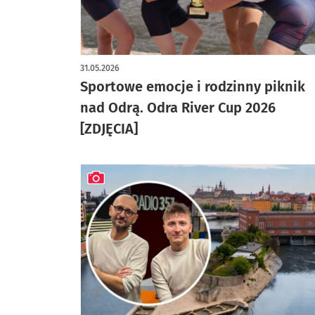
artykuł z galerią zdjęć
31.05.2026
Sportowe emocje i rodzinny piknik
nad Odrą. Odra River Cup 2026
[ZDJĘCIA]