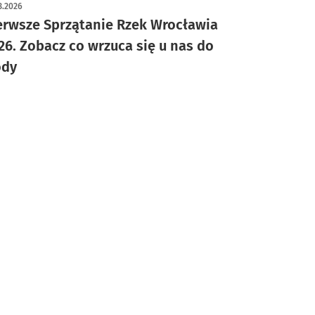
ykuł z galerią zdjęć
3.2026
erwsze Sprzątanie Rzek Wrocławia
26. Zobacz co wrzuca się u nas do
dy