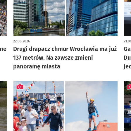
artykuł z galerią zdjęć
art
22.06.2026
21.0
tne
Drugi drapacz chmur Wrocławia ma już
Ga
137 metrów. Na zawsze zmieni
Du
panoramę miasta
je