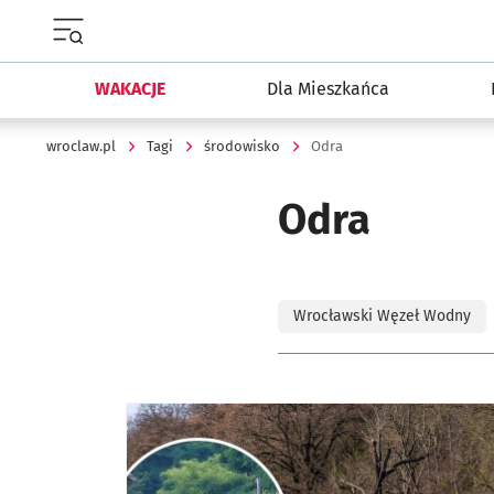
Menu główne portalu wroclaw.pl
WAKACJE
Dla Mieszkańca
wroclaw.pl
Tagi
środowisko
Odra
Odra
Wrocławski Węzeł Wodny