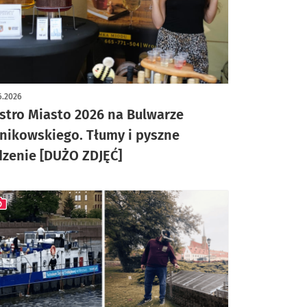
ykuł z galerią zdjęć
6.2026
stro Miasto 2026 na Bulwarze
nikowskiego. Tłumy i pyszne
dzenie [DUŻO ZDJĘĆ]