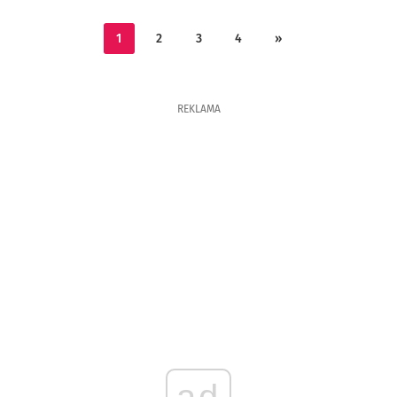
1
2
3
4
»
REKLAMA
ad