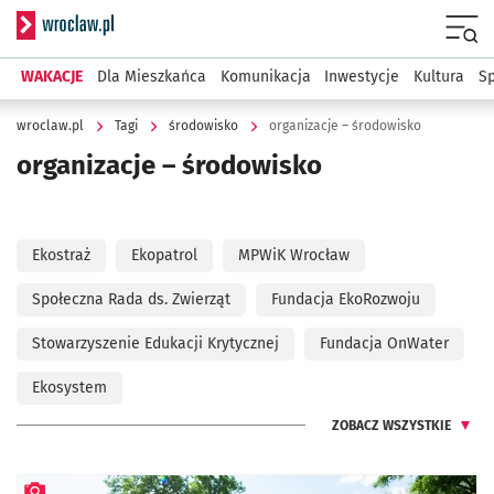
Serwis informacyjny wroclaw.pl
Menu
WAKACJE
Dla Mieszkańca
Komunikacja
Inwestycje
Kultura
Sp
wroclaw.pl
Tagi
środowisko
organizacje – środowisko
organizacje – środowisko
Ekostraż
Ekopatrol
MPWiK Wrocław
Społeczna Rada ds. Zwierząt
Fundacja EkoRozwoju
Stowarzyszenie Edukacji Krytycznej
Fundacja OnWater
Ekosystem
ZOBACZ WSZYSTKIE