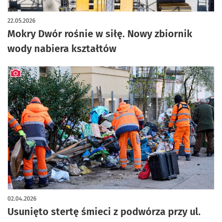
22.05.2026
Mokry Dwór rośnie w siłę. Nowy zbiornik
wody nabiera kształtów
artykuł z galerią zdjęć
02.04.2026
Usunięto stertę śmieci z podwórza przy ul.