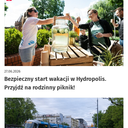
artykuł z galerią zdjęć
27.06.2026
Bezpieczny start wakacji w Hydropolis.
Przyjdź na rodzinny piknik!