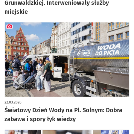
Grunwaldzkiej. Interweniowały służby
miejskie
artykuł z galerią zdjęć
22.03.2026
Światowy Dzień Wody na Pl. Solnym: Dobra
zabawa i spory łyk wiedzy