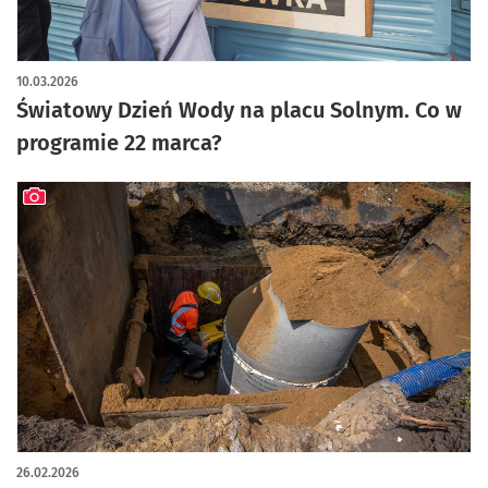
10.03.2026
Światowy Dzień Wody na placu Solnym. Co w
programie 22 marca?
artykuł z galerią zdjęć
26.02.2026