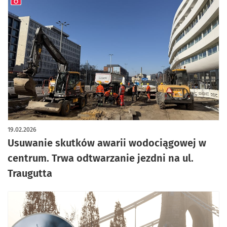
artykuł z galerią zdjęć
19.02.2026
Usuwanie skutków awarii wodociągowej w
centrum. Trwa odtwarzanie jezdni na ul.
Traugutta