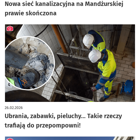
Nowa sieć kanalizacyjna na Mandżurskiej
prawie skończona
artykuł z galerią zdjęć
26.02.2026
Ubrania, zabawki, pieluchy... Takie rzeczy
trafiają do przepompowni!