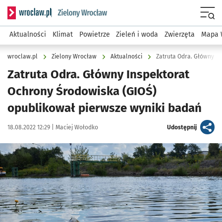
Serwis informacyjny wroclaw.pl podserwis: Środowisko we 
Menu
Aktualności
Klimat
Powietrze
Zieleń i woda
Zwierzęta
Mapa 
wroclaw.pl
Zielony Wrocław
Aktualności
Zatruta Odra. Główny Inspektorat
Ochrony Środowiska (GIOŚ)
opublikował pierwsze wyniki badań
Data publikacji:
Autor:
artykuł
18.08.2022 12:29 |
Maciej Wołodko
Udostępnij
Kliknij, aby powiększyć