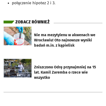
połączenie hipotez 2 i 3.
ZOBACZ RÓWNIEŻ
otworzy się w nowej karcie
Nie ma mezytylenu w akwenach we
Wrocławiu! Oto najnowsze wyniki
badań m.in. z kąpielisk
otworzy się w nowej karcie
Zniszczono Odrę przynajmniej na 15
lat. Kamil Zaremba o rzece wie
wszystko