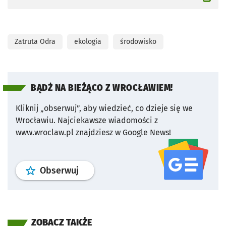
Zatruta Odra
ekologia
środowisko
BĄDŹ NA BIEŻĄCO Z WROCŁAWIEM!
Kliknij „obserwuj”, aby wiedzieć, co dzieje się we
Wrocławiu.
Najciekawsze wiadomości z
www.wroclaw.pl znajdziesz w Google News!
profil
google news
serwisu wroclaw
Obserwuj
ZOBACZ TAKŻE