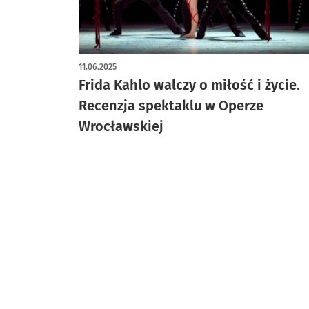
artykuł z galerią zdjęć
11.06.2025
Frida Kahlo walczy o miłość i życie.
Recenzja spektaklu w Operze
Wrocławskiej