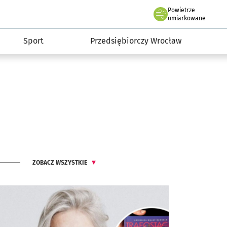
claw.pl
Powietrze
we Wrocławiu
umiarkowane
Sport
Przedsiębiorczy Wrocław
ZOBACZ WSZYSTKIE