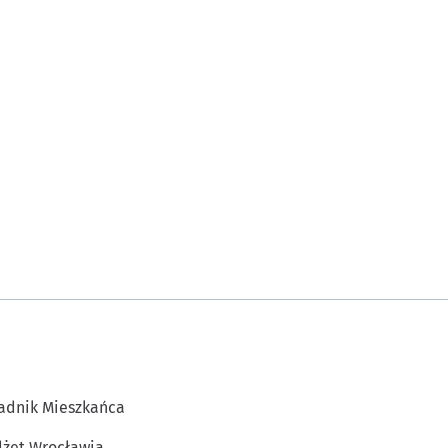
adnik Mieszkańca
żet Wrocławia