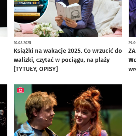
artykuł z galerią zdjęć
art
10.08.2025
29.0
Książki na wakacje 2025. Co wrzucić do
ZA
walizki, czytać w pociągu, na plaży
Wo
[TYTUŁY, OPISY]
wr