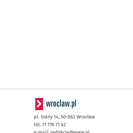
pl. Solny 14,
50-062
Wrocław
tel. 71 776 71 42
e-mail:
redakcja@araw.pl