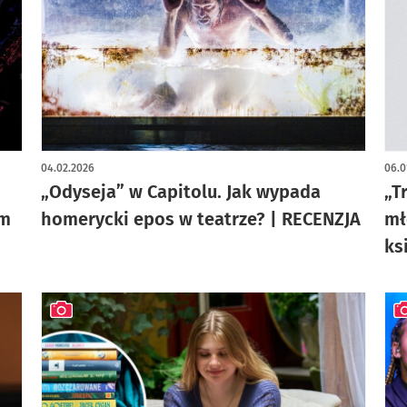
artykuł z galerią zdjęć
04.02.2026
06.0
„Odyseja” w Capitolu. Jak wypada
„T
im
homerycki epos w teatrze? | RECENZJA
mł
ks