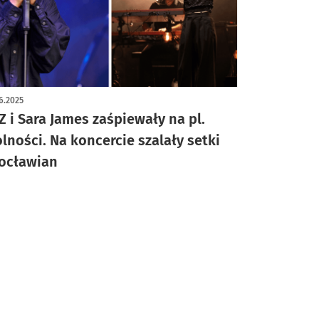
ykuł z galerią zdjęć
6.2025
Z i Sara James zaśpiewały na pl.
lności. Na koncercie szalały setki
ocławian