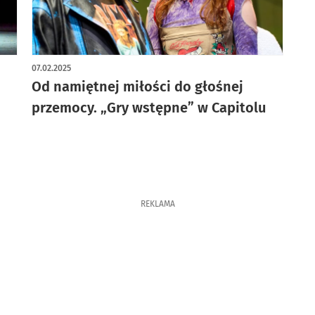
artykuł z galerią zdjęć
07.02.2025
Od namiętnej miłości do głośnej
przemocy. „Gry wstępne” w Capitolu
REKLAMA