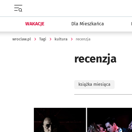
Menu główne portalu wroclaw.pl
WAKACJE
Dla Mieszkańca
wroclaw.pl
Tagi
kultura
recenzja
recenzja
książka miesiąca