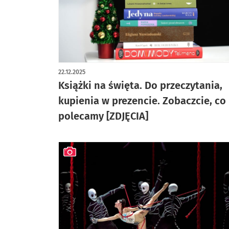
artykuł z galerią zdjęć
22.12.2025
Książki na święta. Do przeczytania,
kupienia w prezencie. Zobaczcie, co
polecamy [ZDJĘCIA]