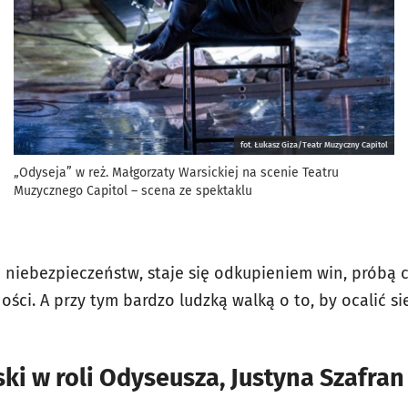
fot. Łukasz Giza/Teatr Muzyczny Capitol
„Odyseja” w reż. Małgorzaty Warsickiej na scenie Teatru
Muzycznego Capitol – scena ze spektaklu
 niebezpieczeństw, staje się odkupieniem win, próbą c
ści. A przy tym bardzo ludzką walką o to, by ocalić s
i w roli Odyseusza, Justyna Szafran