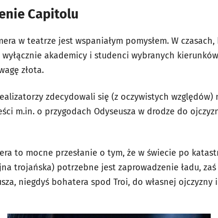
enie Capitolu
ra w teatrze jest wspaniałym pomysłem. W czasach, k
l wyłącznie akademicy i studenci wybranych kierunków
wagę złota.
 realizatorzy zdecydowali się (z oczywistych względów)
eści m.in. o przygodach Odyseusza w drodze do ojczyzn
ra to mocne przesłanie o tym, że w świecie po katastr
na trojańska) potrzebne jest zaprowadzenie ładu, za
sza, niegdyś bohatera spod Troi, do własnej ojczyzny i