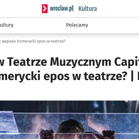
Serwis informacyjny wroclaw.pl podserwis: 
ultury
Polecamy
ak wypada homerycki epos w teatrze?
w Teatrze Muzycznym Capit
erycki epos w teatrze? |
k
ię