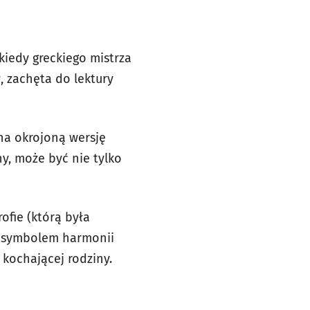
iedy greckiego mistrza
, zachęta do lektury
 na okrojoną wersję
y, może być nie tylko
ofie (którą była
ś symbolem harmonii
 kochającej rodziny.