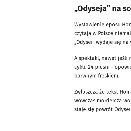
„Odyseja” na sc
Wystawienie eposu Home
czytają w Polsce niema
„Odysei” wydaje się na 
A spektakl, nawet jeśli
cyklu 24 pieśni - opowi
barwnym freskiem.
Zwłaszcza że tekst Home
wówczas mordercza woj
staje się powrót Odyseu