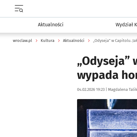
Menu główne portalu wroclaw.pl
Aktualności
Wydział K
wroclaw.pl
Kultura
Aktualności
„Odyseja” w Capitolu. J
„Odyseja” 
wypada hom
Data publikacji:
Autor:
04.02.2026 19:23 |
Magdalena Tali
Kliknij, aby zobaczyć galer