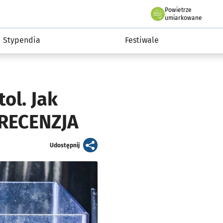
Powietrze
we Wrocławiu
Kultura
umiarkowane
Stypendia
Festiwale
ol. Jak
 RECENZJA
artykuł
Udostępnij