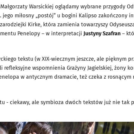
i Małgorzaty Warsickiej oglądamy wybrane przygody Odys
. jego miłosny „postój” u bogini Kalipso zakończony 
zarodziejki Kirke, która zamienia towarzyszy Odyseusza
mentu Penelopy – w interpretacji
Justyny Szafran
– któ
ckiego tekstu (w XIX-wiecznym jeszcze, ale pięknym pr
li refleksyjne wspomnienia Grażyny Jagielskiej, żony 
Penelopa w antycznym dramacie, też czeka z rosnącym
tu - ciekawy, ale symbioza dwóch tekstów już nie tak 