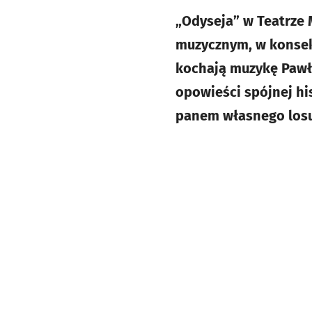
„Odyseja” w Teatrze 
muzycznym, w konsek
kochają muzykę Pawł
opowieści spójnej his
panem własnego losu