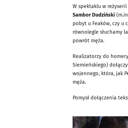
W spektaklu w reżyseri
Sambor Dudziński
(m.in
pobyt u Feaków, czy u c
równolegle słuchamy la
powrót męża.
Realizatorzy do homery
Siemieńskiego) dołączy
wojennego, która, jak 
męża.
Pomysł dołączenia teks