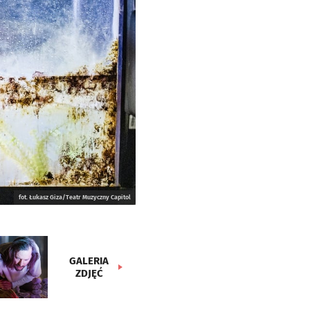
fot. Łukasz Giza/Teatr Muzyczny Capitol
GALERIA
ZDJĘĆ