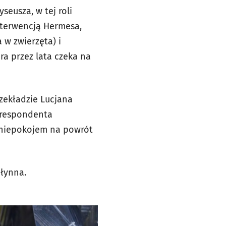
eusza, w tej roli
interwencją Hermesa,
 w zwierzęta) i
ra przez lata czeka na
zekładzie Lucjana
korespondenta
 niepokojem na powrót
płynna.