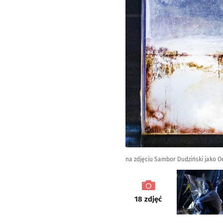
na zdjęciu Sambor Dudziński jako O
galeria
18
zdjęć