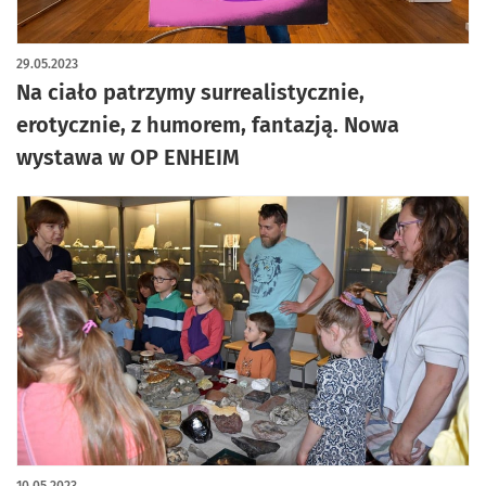
artykuł z galerią zdjęć
29.05.2023
Na ciało patrzymy surrealistycznie,
erotycznie, z humorem, fantazją. Nowa
wystawa w OP ENHEIM