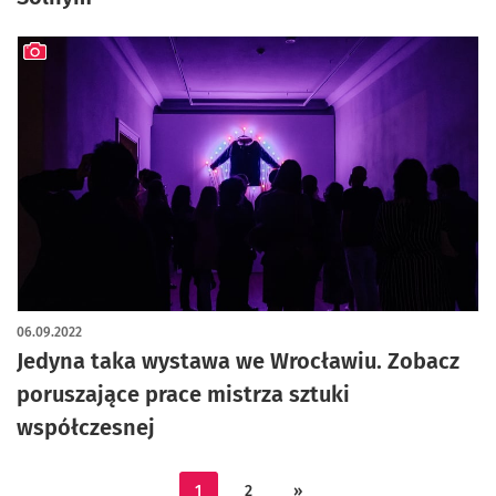
artykuł z galerią zdjęć
06.09.2022
Jedyna taka wystawa we Wrocławiu. Zobacz
poruszające prace mistrza sztuki
współczesnej
1
2
»