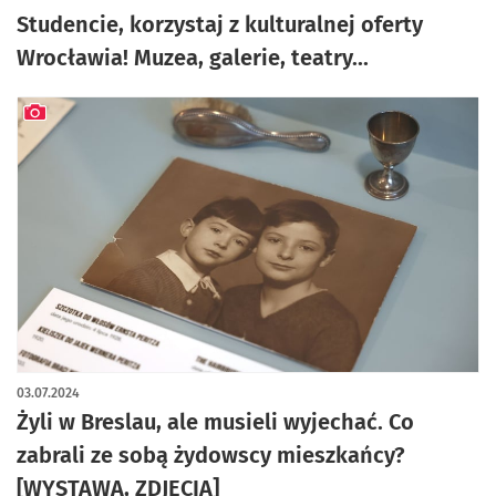
Studencie, korzystaj z kulturalnej oferty
Wrocławia! Muzea, galerie, teatry...
artykuł z galerią zdjęć
03.07.2024
Żyli w Breslau, ale musieli wyjechać. Co
zabrali ze sobą żydowscy mieszkańcy?
[WYSTAWA, ZDJĘCIA]