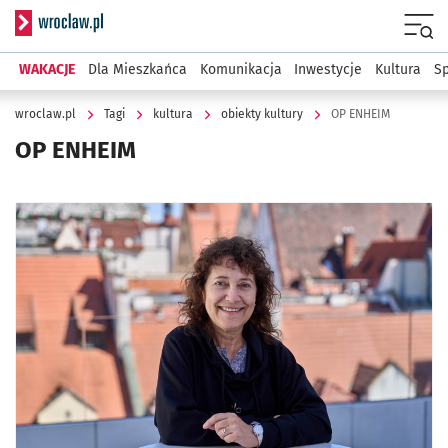
Serwis informacyjny wroclaw.pl
Menu
WAKACJE
Dla Mieszkańca
Komunikacja
Inwestycje
Kultura
Sp
wroclaw.pl
Tagi
kultura
obiekty kultury
OP ENHEIM
OP ENHEIM