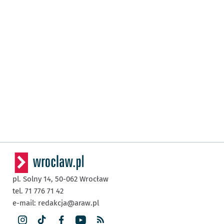
pl. Solny 14,
50-062
Wrocław
tel. 71 776 71 42
e-mail:
redakcja@araw.pl