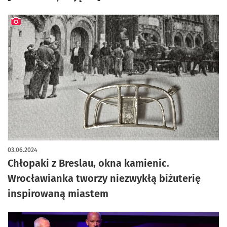
artykuł z galerią zdjęć
03.06.2024
Chłopaki z Breslau, okna kamienic.
Wrocławianka tworzy niezwykłą biżuterię
inspirowaną miastem