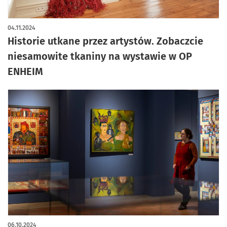
artykuł z galerią zdjęć
04.11.2024
Historie utkane przez artystów. Zobaczcie
niesamowite tkaniny na wystawie w OP
ENHEIM
06.10.2024