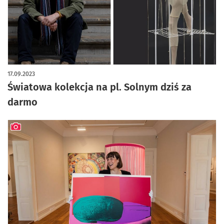
artykuł z galerią zdjęć
17.09.2023
Światowa kolekcja na pl. Solnym dziś za
darmo