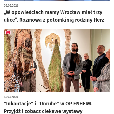
05.05.2026
„W opowieściach mamy Wrocław miał trzy
ulice”. Rozmowa z potomkinią rodziny Herz
artykuł z galerią zdjęć
13.03.2026
"Inkantacje" i "Unruhe" w OP ENHEIM.
Przyjdź i zobacz ciekawe wystawy