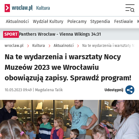
Serwis informacyjny wroclaw.pl podserwis: Kultura
Menu
Aktualności
Wydział Kultury
Polecamy
Stypendia
Festiwale
SPORT
Panthers Wrocław - Vienna Wikings 34:31
wroclaw.pl
Kultura
Aktualności
Na te wydarzenia i warsztaty Nocy
Muzeów 2023 we Wrocławiu
obowiązują zapisy. Sprawdź program!
Data publikacji:
Autor:
artykuł
10.05.2023 09:49 |
Magdalena Talik
Udostępnij
Kliknij, aby powiększyć