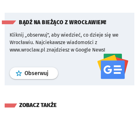
BĄDŹ NA BIEŻĄCO Z WROCŁAWIEM!
Kliknij „obserwuj”, aby wiedzieć, co dzieje się we
Wrocławiu.
Najciekawsze wiadomości z
www.wroclaw.pl znajdziesz w Google News!
profil
google news
serwisu wroclaw
Obserwuj
ZOBACZ TAKŻE