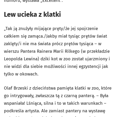
humoru, wystawa „Excellent”.
Lew ucieka z klatki
„Tak ją znużyły mijające pręty/że jej spojrzenie
całkiem się zamąca./Jakby miał tysiąc prętów świat
zaklęty/i nie ma świata prócz prętów tysiąca – w
wierszu Pantera Rainera Marii Rilkego (w przekładzie
Leopolda Lewina) dziki kot w zoo został ujarzmiony i
nie widzi dla siebie możliwości innej egzystencji jak
tylko w okowach.
Olaf Brzeski z dzieciństwa pamięta klatki w zoo, które
go intrygowały, zwłaszcza tą z czarną panterą. – Była
wspaniała! Lśniąca, silna i to w takich warunkach –
podkreśla artysta. Ale zamiast pantery na wystawę