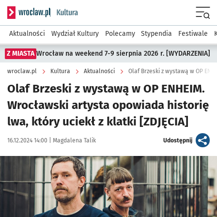
Serwis informacyjny wroclaw.pl podserwis: Kultura
Menu
Aktualności
Wydział Kultury
Polecamy
Stypendia
Festiwale
Z MIASTA
Wrocław na weekend 7-9 sierpnia 2026 r. [WYDARZENIA]
wroclaw.pl
Kultura
Aktualności
Olaf Brzeski z wystawą w OP ENH
Olaf Brzeski z wystawą w OP ENHEIM.
Wrocławski artysta opowiada historię
lwa, który uciekł z klatki [ZDJĘCIA]
Data publikacji:
Autor:
artykuł
16.12.2024 14:00 |
Magdalena Talik
Udostępnij
Kliknij, aby powiększyć