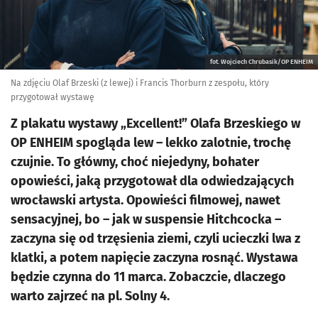
fot. Wojciech Chrubasik/OP ENHEIM
Na zdjęciu Olaf Brzeski (z lewej) i Francis Thorburn z zespołu, który
przygotował wystawę
Z plakatu wystawy „Excellent!” Olafa Brzeskiego w
OP ENHEIM spogląda lew – lekko zalotnie, trochę
czujnie. To główny, choć niejedyny, bohater
opowieści, jaką przygotował dla odwiedzających
wrocławski artysta. Opowieści filmowej, nawet
sensacyjnej, bo – jak w suspensie Hitchcocka –
zaczyna się od trzęsienia ziemi, czyli ucieczki lwa z
klatki, a potem napięcie zaczyna rosnąć. Wystawa
będzie czynna do 11 marca. Zobaczcie, dlaczego
warto zajrzeć na pl. Solny 4.