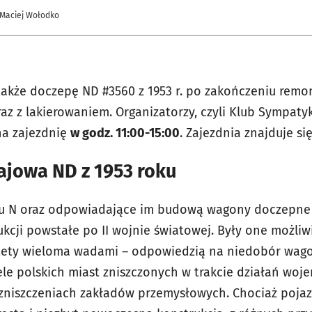
 Maciej Wołodko
akże doczepę ND #3560 z 1953 r. po zakończeniu remon
raz z lakierowaniem. Organizatorzy, czyli Klub Sympat
na zajezdnię
w godz. 11:00-15:00
. Zajezdnia znajduje się
jowa ND z 1953 roku
pu N oraz odpowiadające im budową wagony doczepne 
kcji powstałe po II wojnie światowej. Były one możliw
ety wieloma wadami – odpowiedzią na niedobór wag
ele polskich miast zniszczonych w trakcie działań woje
zniszczeniach zakładów przemysłowych. Chociaż pojaz