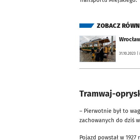
ZOBACZ RÓWN
otworzy się w nowej karcie
Wrocław
31.10.2023
|
Tramwaj-oprysk
– Pierwotnie był to wago
zachowanych do dziś wr
Pojazd powstał w 1927 