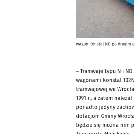
wagon Konstal ND po drugim 
– Tramwaje typu N i ND 
wagonami Konstal 102Na
tramwajowej we Wrocław
1991 r., a zatem należa
ponadto jedyny zachowa
dotacjom Gminy Wrocław 
będzie się można nim p
Transportu Miejskiego.