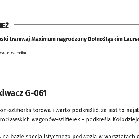
IEŻ
ski tramwaj Maximum nagrodzony Dolnośląskim Laur
 Maciej Wołodko
iwacz G-061
n-szlifierka torowa i warto podkreślić, że jest to najst
ocławskich wagonów-szlifierek – podkreśla Kołodziejc
r. na bazie specjalistycznego podwozia w warsztatach