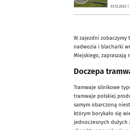
03.12.2023
|
W zajezdni zobaczymy t
nadwozia i blacharki w
Miejskiego, zapraszają 
Doczepa tramwa
Tramwaje silnikowe ty
tramwaje polskiej produ
samym obarczoną niest
którym borykało się wi
jednoczesnych dużych 