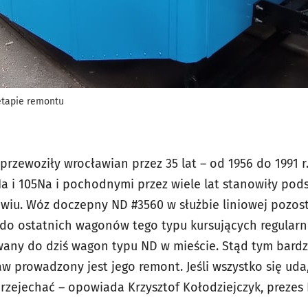
etapie remontu
przewoziły wrocławian przez 35 lat – od 1956 do 1991 
 i 105Na i pochodnymi przez wiele lat stanowiły pod
iu. Wóz doczepny ND #3560 w służbie liniowej pozost
ł do ostatnich wagonów tego typu kursujących regularn
ny do dziś wagon typu ND w mieście. Stąd tym bardziej
prowadzony jest jego remont. Jeśli wszystko się uda, 
rzejechać – opowiada Krzysztof Kołodziejczyk, preze