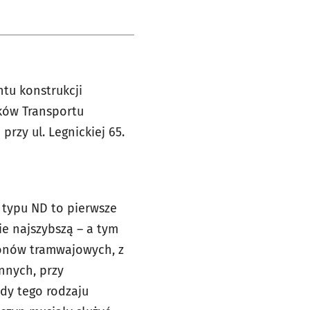
tu konstrukcji
yków Transportu
 przy ul. Legnickiej 65.
typu ND to pierwsze
ie najszybszą – a tym
onów tramwajowych, z
nnych, przy
dy tego rodzaju