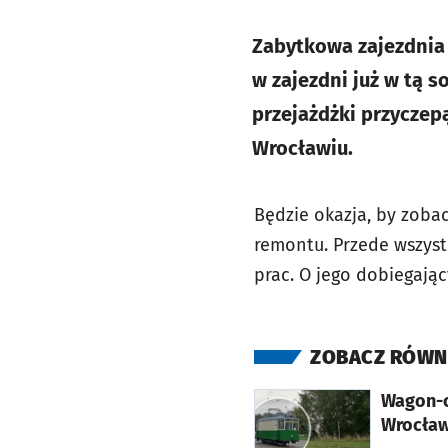
Zabytkowa zajezdnia 
w zajezdni już w tą s
przejażdżki przyczep
Wrocławiu.
Będzie okazja, by zoba
remontu. Przede wszyst
prac. O jego dobiegając
ZOBACZ RÓWN
otworzy się w nowej karcie
Wagon-o
Wrocław