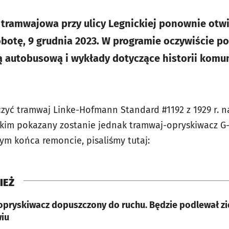
tramwajowa przy ulicy Legnickiej ponownie otwi
obotę, 9 grudnia 2023. W programie oczywiście po
ą autobusową i wykłady dotyczące historii komun
czyć tramwaj Linke-Hofmann Standard #1192 z 1929 r. n
kim pokazany zostanie jednak tramwaj-opryskiwacz G-06
ym końca remoncie, pisaliśmy tutaj:
IEŻ
pryskiwacz dopuszczony do ruchu. Będzie podlewał zi
iu