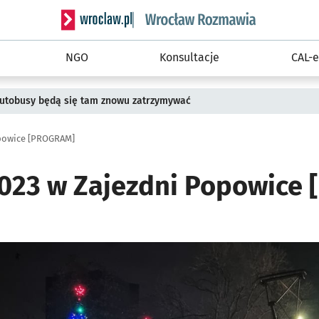
Serwis informacyjny wroclaw.pl podserwis: Rozm
NGO
Konsultacje
CAL-e
 Autobusy będą się tam znowu zatrzymywać
opowice [PROGRAM]
2023 w Zajezdni Popowice
ię