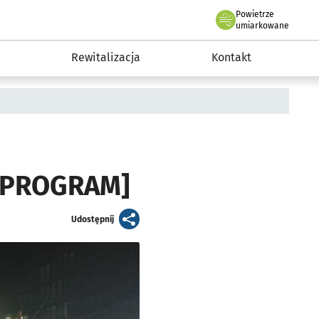
Powietrze
we Wrocławiu
awia
umiarkowane
Rewitalizacja
Kontakt
 [PROGRAM]
artykuł
Udostępnij