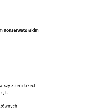
em Konserwatorskim
arszy z serii trzech
zyk.
 głównych