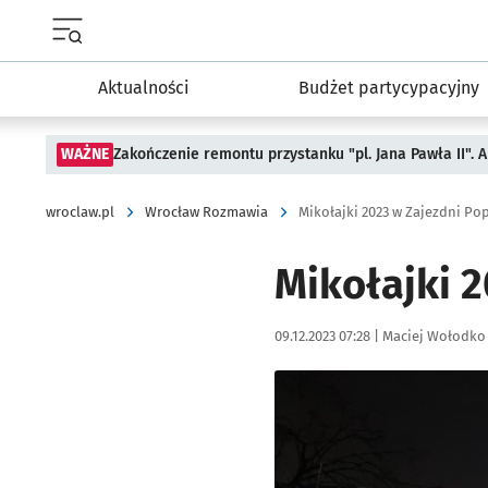
Menu główne portalu wroclaw.pl
Aktualności
Budżet partycypacyjny
WAŻNE
Zakończenie remontu przystanku "pl. Jana Pawła II".
wroclaw.pl
Wrocław Rozmawia
Mikołajki 2023 w Zajezdni P
Mikołajki 
Data publikacji:
Autor:
09.12.2023 07:28 |
Maciej Wołodko
Kliknij, aby zobaczyć galer