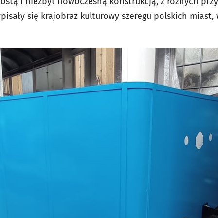
rostą i niezbyt nowoczesną konstrukcją, z różnych przy
 wpisały się krajobraz kulturowy szeregu polskich miast