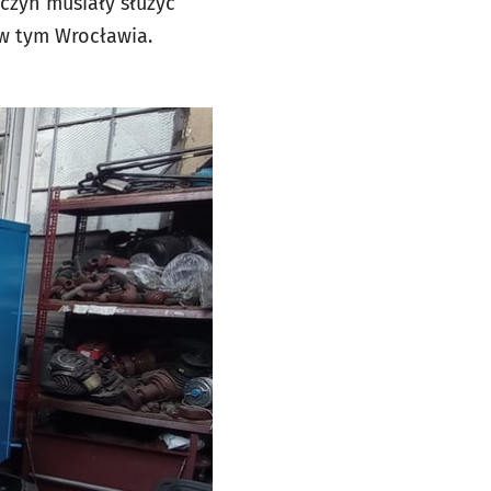
czyn musiały służyć
, w tym Wrocławia.