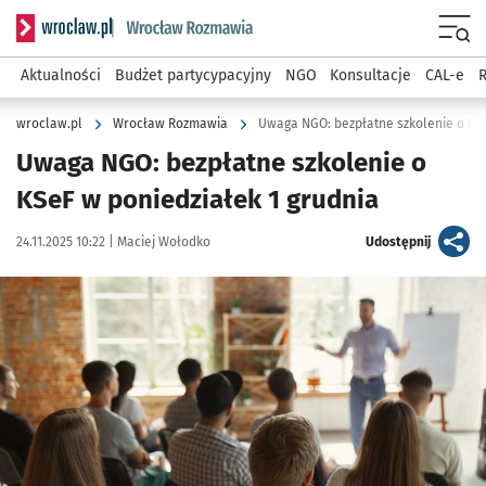
Serwis informacyjny wroclaw.pl podserwis: Rozmawia
Menu
Aktualności
Budżet partycypacyjny
NGO
Konsultacje
CAL-e
R
wroclaw.pl
Wrocław Rozmawia
Uwaga NGO: bezpłatne szkolenie o KSe
Uwaga NGO: bezpłatne szkolenie o
KSeF w poniedziałek 1 grudnia
Data publikacji:
Autor:
artykuł
24.11.2025 10:22 |
Maciej Wołodko
Udostępnij
Kliknij, aby powiększyć