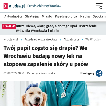
Serwis informacyjny wroclaw.pl podserwis: Strategia rozwo
Menu
Aktualności
Strategia
Miasto
Przedsiębiorca
Nauka
Spotkan
UWAGA!
Burza, ulewa, wiatr, grad, a do tego upał. Ostrzeżenie
IMGW dla Wrocławia i okolic
wroclaw.pl
Przedsiębiorczy Wrocław
Aktualności
We Wrocławiu b
Twój pupil często się drapie? We
Wrocławiu badają nowy lek na
atopowe zapalenie skóry u psów
Data publikacji:
Autor:
artykuł
02.08.2022 18:50 |
Katarzyna Wiązowska
Udostępnij
Kliknij, aby powiększyć