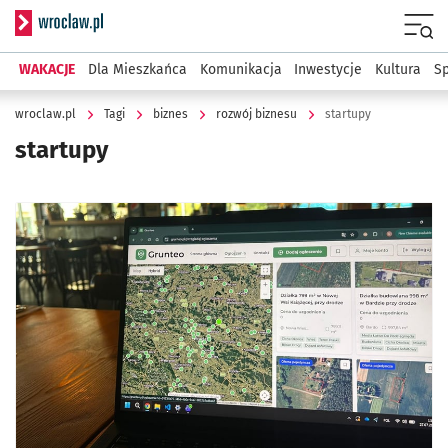
Serwis informacyjny wroclaw.pl
Menu
WAKACJE
Dla Mieszkańca
Komunikacja
Inwestycje
Kultura
Sp
wroclaw.pl
Tagi
biznes
rozwój biznesu
startupy
startupy