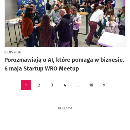
05.05.2026
Porozmawiają o AI, które pomaga w biznesie.
6 maja Startup WRO Meetup
1
2
3
4
…
16
»
REKLAMA