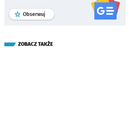
profil
google news
serwisu wroclaw
Obserwuj
ZOBACZ TAKŻE