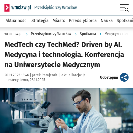
Serwis informacyjny wroclaw.pl podserwis: Strategia rozwo
Menu
Aktualności
Strategia
Miasto
Przedsiębiorca
Nauka
Spotkan
wroclaw.pl
Przedsiębiorczy Wrocław
Spotkania
Medycyna i techn
MedTech czy TechMed? Driven by AI.
Medycyna i technologia. Konferencja
na Uniwersytecie Medycznym
Data publikacji:
Autor:
20.11.2025 13:46 |
Jarek Ratajczak
|
aktualizacja:
9
artykuł
Udostępnij
miesiecy temu, 26.11.2025
Kliknij, aby powiększyć