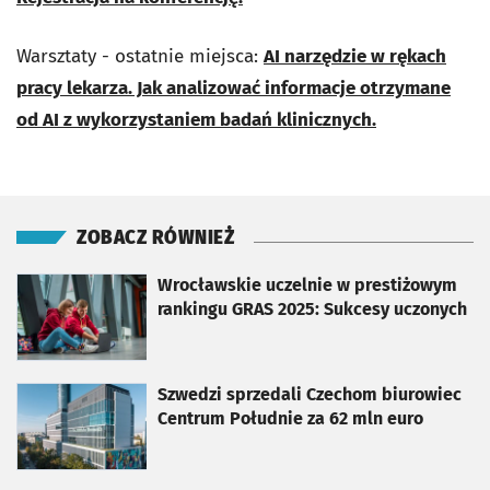
Warsztaty - ostatnie miejsca:
AI narzędzie w rękach
pracy lekarza. Jak analizować informacje otrzymane
od AI z wykorzystaniem badań klinicznych.
ZOBACZ RÓWNIEŻ
otworzy się w nowej karcie
Wrocławskie uczelnie w prestiżowym
rankingu GRAS 2025: Sukcesy uczonych
otworzy się w nowej karcie
Szwedzi sprzedali Czechom biurowiec
Centrum Południe za 62 mln euro