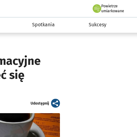
Powietrze
we Wrocławiu
a rozwoju przedsiębiorczości miasta Wrocławia
umiarkowane
Spotkania
Sukcesy
rmacyjne
ć się
artykuł
Udostępnij