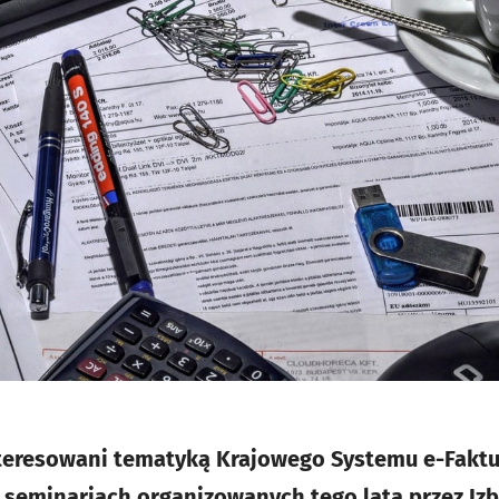
nteresowani tematyką Krajowego Systemu e-Faktu
 seminariach organizowanych tego lata przez Izb