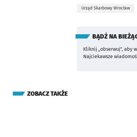
Urząd Skarbowy Wrocław
BĄDŹ NA BIEŻĄ
Kliknij „obserwuj”, aby 
Najciekawsze wiadomośc
ZOBACZ TAKŻE