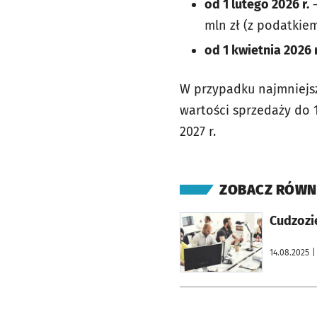
od 1 lutego 2026 r.
–
mln zł (z podatkie
od 1 kwietnia 2026 r
W przypadku najmniejsz
wartości sprzedaży do 1
2027 r.
ZOBACZ RÓWN
otworzy się w nowej karcie
Cudzozi
14.08.2025
|