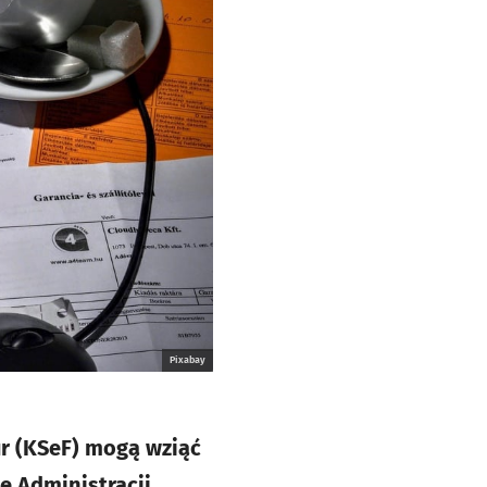
Pixabay
r (KSeF) mogą wziąć
ę Administracji