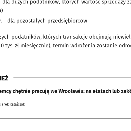
 dla dużych podatników, których wartość sprzedaży za
m)
.
– dla pozostałych przedsiębiorców
ych podatników, których transakcje obejmują niewielk
0 tys. zł miesięcznie), termin wdrożenia zostanie odro
IEŻ
emcy chętnie pracują we Wrocławiu: na etatach lub zak
 Jarek Ratajczak