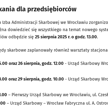
kania dla przedsiębiorców
zba Administracji Skarbowej we Wrocławiu zorganizow
żna dowiedzieć się wszystkiego na temat nowego syst
riów odbędzie się
25 sierpnia 2025 r. o godz. 13.00
.
zędy skarbowe zaplanowały również warsztaty stacjon
5.00
oraz 26 sierpnia, godz. 12
.
00
- Urząd Skarbowy Wroc
3.00
oraz 29 sierpnia, godz. 10.00
- Urząd Skarbowy Wroc
1.00
– Pierwszy Urząd Skarbowy we Wrocławiu, ul. Czes
.00
– Urząd Skarbowy – Wrocław Fabryczna ul. A. Ostro