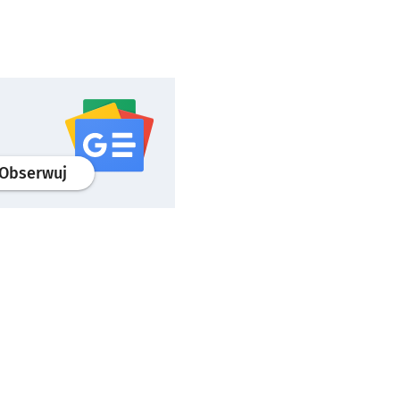
profil
google news
serwisu wroclaw.pl
Obserwuj