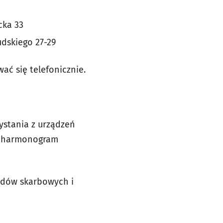
cka 33
udskiego 27-29
ć się telefonicznie.
ystania z urządzeń
ny harmonogram
zędów skarbowych i