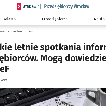
Serwis informacyjny wroclaw.pl podserwis: Strategi
Miasto
Przedsiębiorca
Nauka
nia dla przedsiębiorców
kie letnie spotkania info
iębiorców. Mogą dowiedzie
SeF
owska