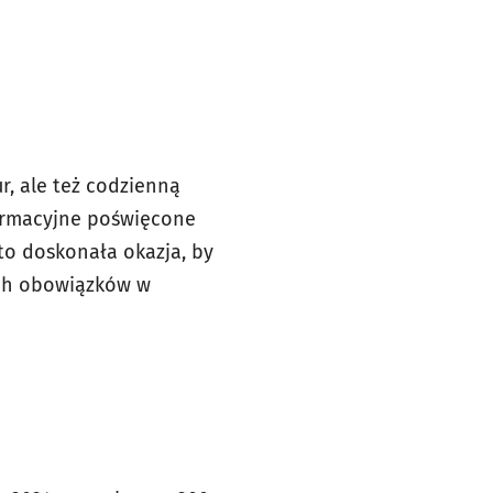
r, ale też codzienną
formacyjne poświęcone
to doskonała okazja, by
ych obowiązków w