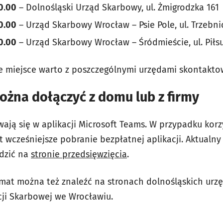
0
.
00
– Dolnośląski Urząd Skarbowy, ul. Żmigrodzka 161
0.
00
– Urząd Skarbowy Wrocław – Psie Pole, ul. Trzebni
0.
00
– Urząd Skarbowy Wrocław – Śródmieście, ul. Piłs
 miejsce warto z poszczególnymi urzędami skontaktowa
żna dołączyć z domu lub z firmy
ają się w aplikacji Microsoft Teams. W przypadku korz
t wcześniejsze pobranie bezpłatnej aplikacji. Aktual
dzić na
stronie przedsięwzięcia
.
emat można też znaleźć na stronach dolnośląskich ur
cji Skarbowej we Wrocławiu.