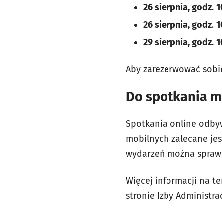
26 sierpnia, godz
.
1
26 sierpnia, godz
.
1
29 sierpnia, godz
.
1
Aby zarezerwować sobie
Do spotkania mo
Spotkania online odbyw
mobilnych zalecane jes
wydarzeń można spraw
Więcej informacji na t
stronie Izby Administra