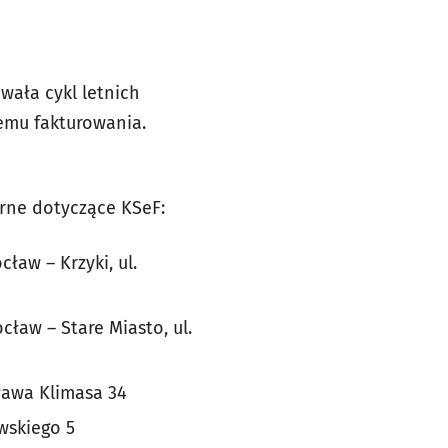
ała cykl letnich
emu fakturowania.
arne dotyczące KSeF:
ław – Krzyki, ul.
ław – Stare Miasto, ul.
ława Klimasa 34
wskiego 5