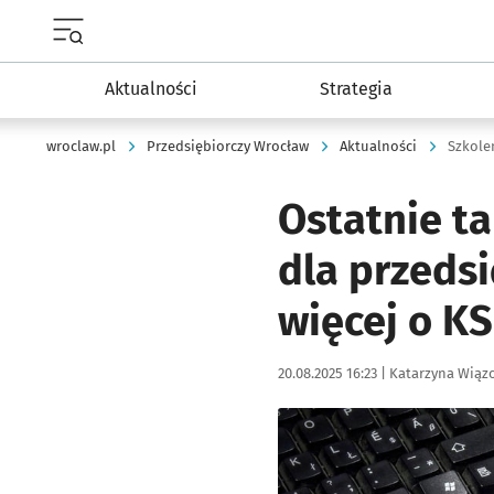
Menu główne portalu wroclaw.pl
Aktualności
Strategia
wroclaw.pl
Przedsiębiorczy Wrocław
Aktualności
Szkole
Ostatnie ta
dla przeds
więcej o K
Data publikacji:
Autor:
20.08.2025 16:23 |
Katarzyna Wiąz
Kliknij, aby powiększyć