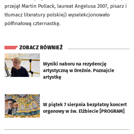
przejął Martin Pollack, laureat Angelusa 2007, pisarz i
tłumacz literatury polskiej) wyselekcjonowało
półfinałową czternastkę.
ZOBACZ RÓWNIEŻ
otworzy się w nowej karcie
Wyniki naboru na rezydencję
artystyczną w Dreźnie. Poznajcie
artystkę
otworzy się w nowej karcie
W piątek 7 sierpnia bezpłatny koncert
organowy w św. Elżbiecie [PROGRAM]