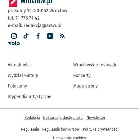
pl. Solny 14,
50-062
Wrocław
tel. 71 776 71 42
e-mail:
redakcja@araw.pl
Aktualności
Wrocławskie festiwale
Wydział Kultury
Koncerty
Polecamy
Mapa strony
Stypendia artystyczne
Inne informacje
Redakcja
Deklaracja dostępności
Newsletter
Regulamin
Regulamin konkursów
Polityka prywatności
Ustawienia cookies