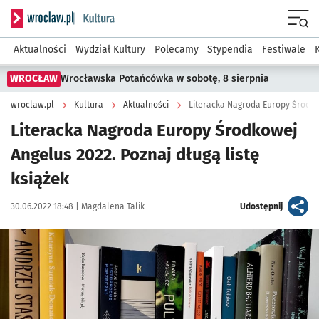
Serwis informacyjny wroclaw.pl podserwis: Kultura
Menu
Aktualności
Wydział Kultury
Polecamy
Stypendia
Festiwale
WROCŁAW
Wrocławska Potańcówka w sobotę, 8 sierpnia
wroclaw.pl
Kultura
Aktualności
Literacka Nagroda Europy Środkow
Literacka Nagroda Europy Środkowej
Angelus 2022. Poznaj długą listę
książek
Data publikacji:
Autor:
artykuł
30.06.2022 18:48 |
Magdalena Talik
Udostępnij
Kliknij, aby powiększyć