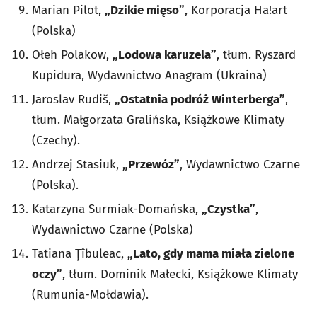
Marian Pilot,
„Dzikie mięso”
, Korporacja Ha!art
(Polska)
Ołeh Polakow,
„Lodowa karuzela”
, tłum. Ryszard
Kupidura, Wydawnictwo Anagram (Ukraina)
Jaroslav Rudiš,
„Ostatnia podróż Winterberga”
,
tłum. Małgorzata Gralińska, Książkowe Klimaty
(Czechy).
Andrzej Stasiuk,
„Przewóz”
, Wydawnictwo Czarne
(Polska).
Katarzyna Surmiak-Domańska,
„Czystka”
,
Wydawnictwo Czarne (Polska)
Tatiana Țîbuleac,
„Lato, gdy mama miała zielone
oczy”
, tłum. Dominik Małecki, Książkowe Klimaty
(Rumunia-Mołdawia).