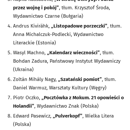
przez wojnę i pokój”
, tłum. Krzysztof Środa,
Wydawnictwo Czarne (Bułgaria)
Andrus Kivirähk,
„Listopadowe porzeczki”
, tłum.
Anna Michalczuk-Podlecki, Wydawnictwo
Literackie (Estonia)
Wasyl Machno,
„Kalendarz wieczności”
, tłum.
Bohdan Zadura, Państwowy Instytut Wydawniczy
(Ukraina)
Zoltán Mihály Nagy,
„Szatański pomiot”
, tłum.
Daniel Warmuz, Warsztaty Kultury (Węgry)
Piotr Oczko,
„Pocztówka z Mokum. 21 opowieści o
Holandii”
, Wydawnictwo Znak (Polska)
Edward Pasewicz,
„Pulverkopf”
, Wielka Litera
(Polska)