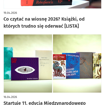
artykuł z galerią zdjęć
19.04.2026
Co czytać na wiosnę 2026? Książki, od
których trudno się oderwać [LISTA]
16.04.2026
Startuje 11. edycja Międzynarodowego