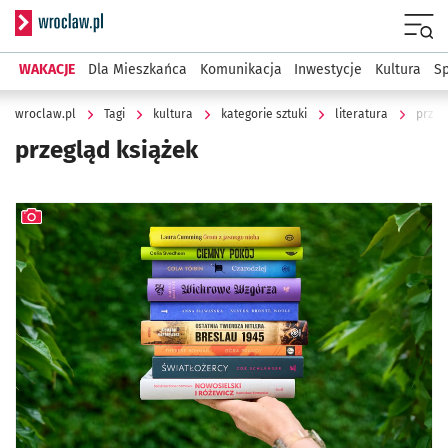
Serwis informacyjny wroclaw.pl
Menu
WAKACJE
Dla Mieszkańca
Komunikacja
Inwestycje
Kultura
Sp
wroclaw.pl
Tagi
kultura
kategorie sztuki
literatura
przeg
przegląd książek