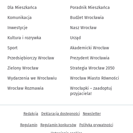
Dla Mieszkańca
Poradnik Mieszkańca
Komunikacja
Budżet Wrocławia
Inwestycje
Nasz Wrocław
Kultura i rozrywka
Urząd
Sport
Akademicki Wrocław
Przedsiębiorczy Wrocław
Prezydent Wrocławia
Zielony Wrocław
Strategia Wrocław 2050
Wydarzenia we Wrocławiu
Wrocław Miasto Równości
Wrocław Rozmawia
Wrocłapki – zaadoptuj
przyjaciela!
Inne informacje
Redakcja
Deklaracja dostępności
Newsletter
Regulamin
Regulamin konkursów
Polityka prywatności