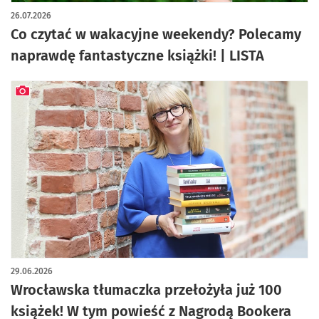
artykuł z galerią zdjęć
26.07.2026
Co czytać w wakacyjne weekendy? Polecamy
naprawdę fantastyczne książki! | LISTA
artykuł z galerią zdjęć
29.06.2026
Wrocławska tłumaczka przełożyła już 100
książek! W tym powieść z Nagrodą Bookera