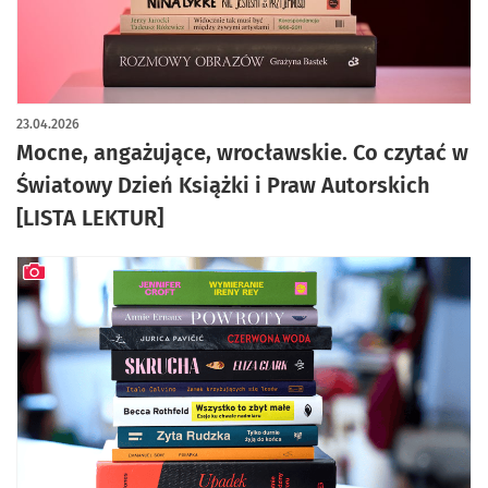
artykuł z galerią zdjęć
23.04.2026
Mocne, angażujące, wrocławskie. Co czytać w
Światowy Dzień Książki i Praw Autorskich
[LISTA LEKTUR]