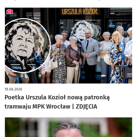
artykuł z galerią zdjęć
19.06.2026
Poetka Urszula Kozioł nową patronką
tramwaju MPK Wrocław | ZDJĘCIA