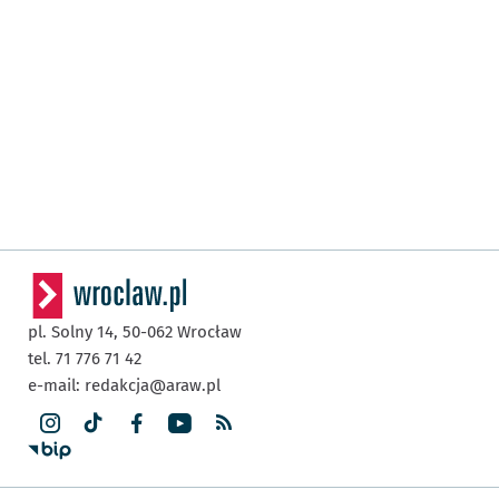
pl. Solny 14,
50-062
Wrocław
tel. 71 776 71 42
e-mail:
redakcja@araw.pl