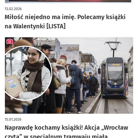
13.02.2026
Miłość niejedno ma imię. Polecamy książki
na Walentynki [LISTA]
artykuł z galerią zdjęć
15.01.2026
Naprawdę kochamy książki! Akcja „Wrocław
czyta” w specjalnym tramwaju miała