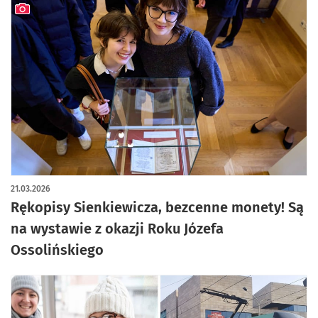
artykuł z galerią zdjęć
21.03.2026
Rękopisy Sienkiewicza, bezcenne monety! Są
na wystawie z okazji Roku Józefa
Ossolińskiego