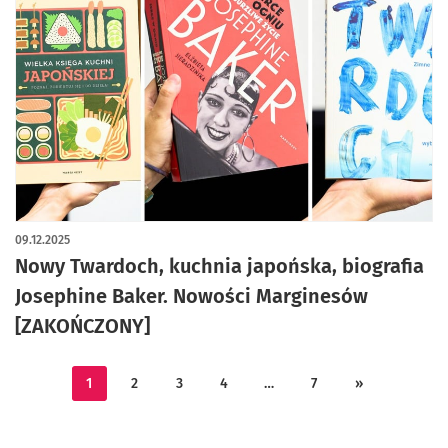
09.12.2025
Nowy Twardoch, kuchnia japońska, biografia
Josephine Baker. Nowości Marginesów
[ZAKOŃCZONY]
1
2
3
4
…
7
»