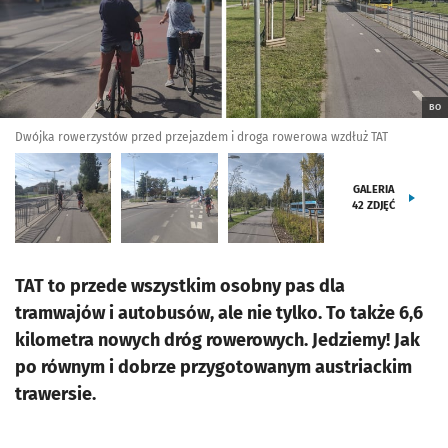
BO
Dwójka rowerzystów przed przejazdem i droga rowerowa wzdłuż TAT
GALERIA
42
ZDJĘĆ
TAT to przede wszystkim osobny pas dla
tramwajów i autobusów, ale nie tylko. To także 6,6
kilometra nowych dróg rowerowych. Jedziemy! Jak
po równym i dobrze przygotowanym austriackim
trawersie.