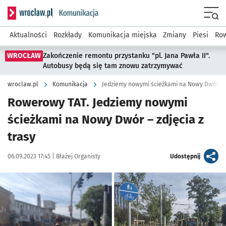
Serwis informacyjny wroclaw.pl podserwis: Komunikacja
Menu
Aktualności
Rozkłady
Komunikacja miejska
Zmiany
Piesi
Row
WROCŁAW
Zakończenie remontu przystanku "pl. Jana Pawła II".
Autobusy będą się tam znowu zatrzymywać
wroclaw.pl
Komunikacja
Jedziemy nowymi ścieżkami na Nowy Dwór – z
Rowerowy TAT. Jedziemy nowymi
ścieżkami na Nowy Dwór – zdjęcia z
trasy
Data publikacji:
Autor:
artykuł
06.09.2023 17:45 |
Błażej Organisty
Udostępnij
Kliknij, aby zobaczyć galerię