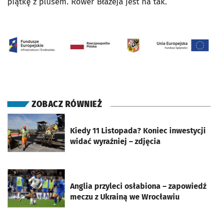
piątkę z plusem. Rower Błażeja jest na tak.
ZOBACZ RÓWNIEŻ
otworzy się w nowej karcie
Kiedy 11 Listopada? Koniec inwestycji
widać wyraźniej – zdjęcia
otworzy się w nowej karcie
Anglia przyleci osłabiona – zapowiedź
meczu z Ukrainą we Wrocławiu