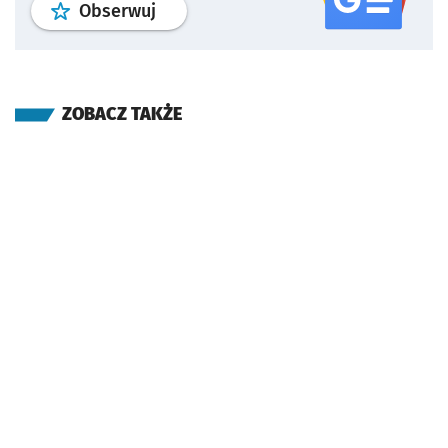
profil
google news
serwisu wroclaw
Obserwuj
ZOBACZ TAKŻE