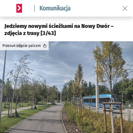
Wróć 
Serwis informacyjny wroclaw.pl podserwis: Komunikacja
Jedziemy nowymi ścieżkami na Nowy Dwór –
zdjęcia z trasy [3/43]
Przesuń zdjęcie palcem