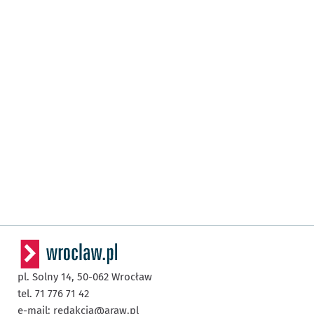
pl. Solny 14,
50-062
Wrocław
tel. 71 776 71 42
e-mail:
redakcja@araw.pl