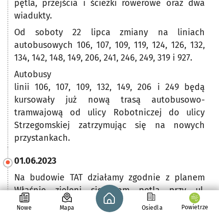
pętla, przejścia i ścieżki rowerowe oraz dwa
wiadukty.
Od soboty 22 lipca zmiany na liniach
autobusowych 106, 107, 109, 119, 124, 126, 132,
134, 142, 148, 149, 206, 241, 246, 249, 319 i 927.
Autobusy
linii 106, 107, 109, 132, 149, 206 i 249 będą
kursowały już nową trasą autobusowo-
tramwajową od ulicy Robotniczej do ulicy
Strzegomskiej zatrzymując się na nowych
przystankach.
01.06.2023
Na budowie TAT działamy zgodnie z planem
Właśnie zieleni się nam pętla przy ul.
Strona główna - wroclaw.pl
Rogowskiej. Posadziliśmy tam blisko 100 drzew
Powietrze
Nowe
Mapa
Osiedla
w tym iglaki, które uzupełnią istniejące