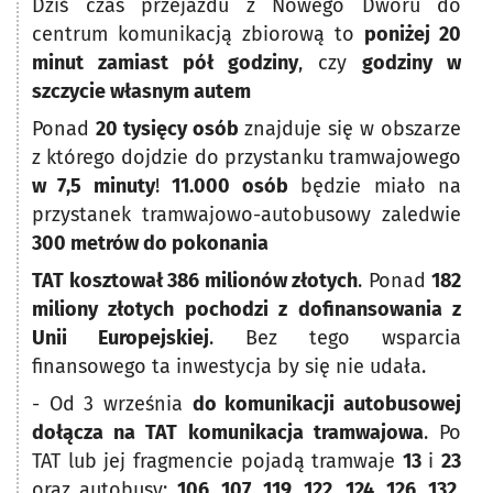
Dziś czas przejazdu z Nowego Dworu do
centrum komunikacją zbiorową to
poniżej 20
minut zamiast pół godziny
, czy
godziny w
szczycie własnym autem
Ponad
20 tysięcy osób
znajduje się w obszarze
z którego dojdzie do przystanku tramwajowego
w 7,5 minuty
!
11.000 osób
będzie miało na
przystanek tramwajowo-autobusowy zaledwie
300 metrów do pokonania
TAT kosztował 386 milionów złotych
. Ponad
182
miliony złotych pochodzi z dofinansowania z
Unii Europejskiej
. Bez tego wsparcia
finansowego ta inwestycja by się nie udała.
- Od 3 września
do komunikacji autobusowej
dołącza na TAT komunikacja tramwajowa
. Po
TAT lub jej fragmencie pojadą tramwaje
13
i
23
oraz autobusy:
106, 107, 119, 122, 124, 126, 132,