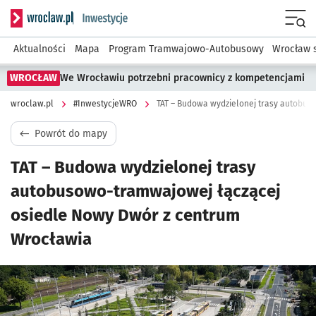
Serwis informacyjny wroclaw.pl podserwis: #InwestycjeWRO 
Menu
Aktualności
Mapa
Program Tramwajowo-Autobusowy
Wrocław 
WROCŁAW
We Wrocławiu potrzebni pracownicy z kompetencjami
wroclaw.pl
#InwestycjeWRO
Powrót do mapy
TAT – Budowa wydzielonej trasy
autobusowo-tramwajowej łączącej
osiedle Nowy Dwór z centrum
Wrocławia
Kliknij, aby powiększyć