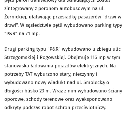
pętli peron tramwajowy dla wsiadających został
zintegrowany z peronem autobusowym na ul.
Żernickiej, ułatwiając przesiadkę pasażerów "drzwi w
drzwi". W sąsiedztwie pętli wybudowano parking typy
"P&R" na 71 mp.
Drugi parking typu "P&R" wybudowano u zbiegu ulic
Strzegomskiej i Rogowskiej. Obejmuje 116 mp w tym
stanowiska ładowania pojazdów elektrycznych. Na
potrzeby TAT wyburzono stary, nieczynny i
wybudowano nowy wiadukt nad ul. Smolecką o
długości blisko 23 m. Wraz z nim wybudowano ściany
oporowe, schody terenowe oraz wyeksponowano
odkryty podczas robót schron przeciwlotniczy.