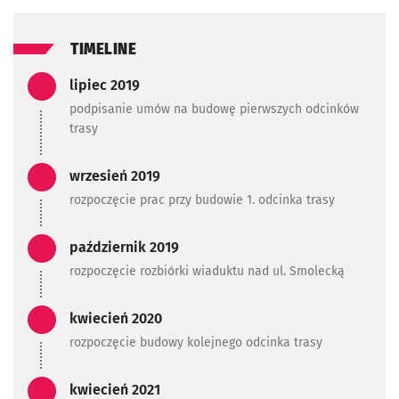
TIMELINE
Zadanie zrealizowane/Zada
lipiec 2019
podpisanie umów na budowę pierwszych odcinków
trasy
Zadanie zrealizowane/Zada
wrzesień 2019
rozpoczęcie prac przy budowie 1. odcinka trasy
Zadanie zrealizowane/Zada
październik 2019
rozpoczęcie rozbiórki wiaduktu nad ul. Smolecką
Zadanie zrealizowane/Zada
kwiecień 2020
rozpoczęcie budowy kolejnego odcinka trasy
Zadanie zrealizowane/Zada
kwiecień 2021