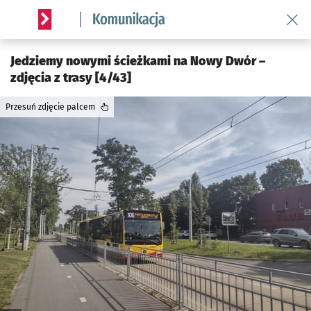
Wróć 
Serwis informacyjny wroclaw.pl podserwis: Komunikacja
Jedziemy nowymi ścieżkami na Nowy Dwór –
zdjęcia z trasy [4/43]
Przesuń zdjęcie palcem