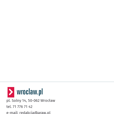
pl. Solny 14,
50-062
Wrocław
tel. 71 776 71 42
e-mail:
redakcja@araw.pl