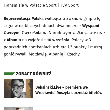
Transmisja w Polsacie Sport i TVP Sport.
Reprezentacja Polski
, walcząca o awans w grupie E,
zagra w najbliższych dniach dwa mecze: z
Wyspami
Owczymi 7 września
na Narodowym w Warszawie oraz
z Albanią
na wyjeździe
10 września
. Polacy w 3
poprzednich spotkaniach uzbierali 3 punkty i muszą
gonić rywali: Mołdawię, Albanię i Czechy.
ZOBACZ RÓWNIEŻ
otworzy się w nowej karcie
Beksiński.Live – premiera we
Wrocławiu! Ruszyła sprzedaż biletów
otworzy się w nowej karcie