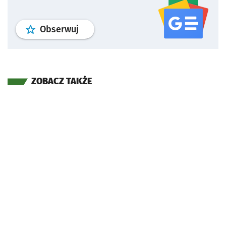
profil
google news
serwisu wroclaw
Obserwuj
ZOBACZ TAKŻE