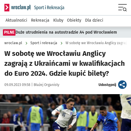
Serwis informacyjny wroclaw.pl podserwis: Sport i rekreacja
Menu
Aktualności
Rekreacja
Kluby
Obiekty
Dla dzieci
PILNE
Duże utrudnienia na autostradzie A4 pod Wrocławiem
wroclaw.pl
Sport i rekreacja
W sobotę we Wrocławiu Anglicy
zagrają z Ukraińcami w kwalifikacjach
do Euro 2024. Gdzie kupić bilety?
Data publikacji:
Autor:
artykuł
09.09.2023 09:58 |
Błażej Organisty
Udostępnij
Kliknij, aby powiększyć