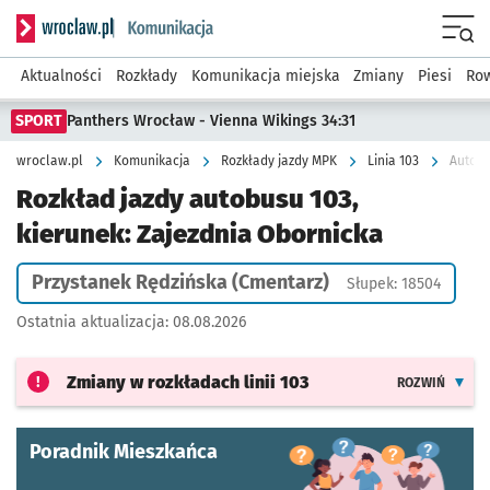
Serwis informacyjny wroclaw.pl podserwis: Komunikacja
Menu
Aktualności
Rozkłady
Komunikacja miejska
Zmiany
Piesi
Row
SPORT
Panthers Wrocław - Vienna Wikings 34:31
wroclaw.pl
Komunikacja
Rozkłady jazdy MPK
Linia 103
Autobu
Rozkład jazdy autobusu 103,
kierunek: Zajezdnia Obornicka
Przystanek Rędzińska (Cmentarz)
Słupek: 18504
Ostatnia aktualizacja:
08.08.2026
Zmiany w rozkładach
linii 103
ROZWIŃ
Poradnik Mieszkańca