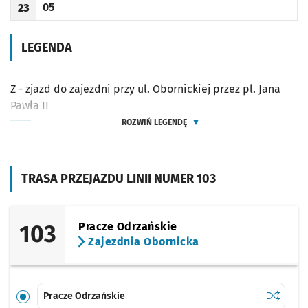
05
23
Odjazd
minut po godzinie 23
Godzina odjazdu
LEGENDA
Z - zjazd do zajezdni przy ul. Obornickiej przez pl. Jana
Pawła II
ROZWIŃ LEGENDĘ
TRASA PRZEJAZDU LINII NUMER 103
103
Pracze Odrzańskie
Zajezdnia Obornicka
Sprawdź p
Pracze O
Pracze Odrzańskie