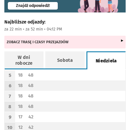
- otworzy się w nowej karcie
Znajdź odpowiedź!
Najbliższe odjazdy:
za 22 min • za 52 min • 04:12 PM
ZOBACZ TRASĘ I CZASY PRZEJAZDÓW
W dni
Sobota
Niedziela
robocze
Rozkład jazdy -
Niedziela
18
48
5
Odjazd
minut po godzinie 5
Odjazd
minut po godzinie 5
Godzina odjazdu
18
48
6
Odjazd
minut po godzinie 6
Odjazd
minut po godzinie 6
Godzina odjazdu
18
48
7
Odjazd
minut po godzinie 7
Odjazd
minut po godzinie 7
Godzina odjazdu
18
48
8
Odjazd
minut po godzinie 8
Odjazd
minut po godzinie 8
Godzina odjazdu
17
42
9
Odjazd
minut po godzinie 9
Odjazd
minut po godzinie 9
Godzina odjazdu
12
42
10