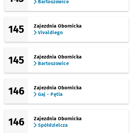
Bartoszowice
(Redycka)
Sprawdź propo
Sołtysowice
Czas prz
Sołtysowice
12'
145
Zajezdnia Obornicka
Vivaldiego
145
Zajezdnia Obornicka
Bartoszowice
146
Zajezdnia Obornicka
Gaj - Pętla
146
Zajezdnia Obornicka
Spółdzielcza