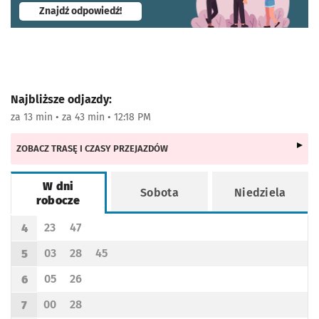
- otworzy się w nowej karcie
Znajdź odpowiedź!
Najbliższe odjazdy:
za 13 min • za 43 min • 12:18 PM
ZOBACZ TRASĘ I CZASY PRZEJAZDÓW
W dni
Sobota
Niedziela
robocze
Rozkład jazdy -
W dni robocze
23
47
4
Odjazd
minut po godzinie 4
Odjazd
minut po godzinie 4
Godzina odjazdu
03
28
45
5
Odjazd
minut po godzinie 5
Odjazd
minut po godzinie 5
Odjazd
minut po godzinie 5
Godzina odjazdu
05
26
6
Odjazd
minut po godzinie 6
Odjazd
minut po godzinie 6
Godzina odjazdu
00
28
7
Odjazd
minut po godzinie 7
Odjazd
minut po godzinie 7
Godzina odjazdu