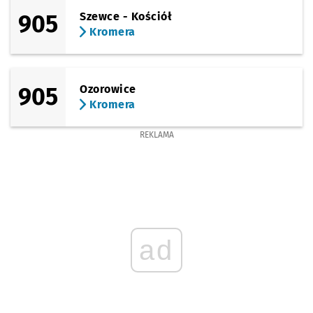
905
Szewce - Kościół
Kromera
905
Ozorowice
Kromera
REKLAMA
ad