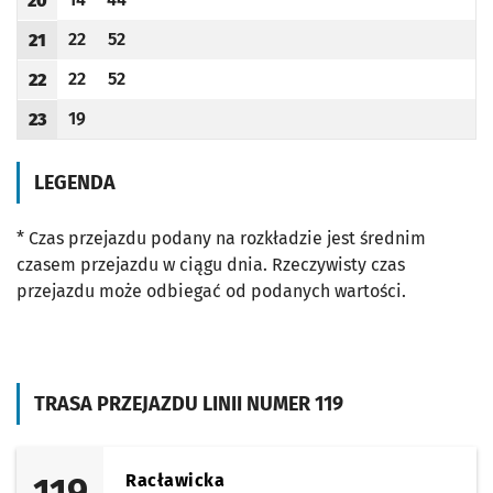
20
Odjazd
minut po godzinie 20
Odjazd
minut po godzinie 20
Godzina odjazdu
22
52
21
Odjazd
minut po godzinie 21
Odjazd
minut po godzinie 21
Godzina odjazdu
22
52
22
Odjazd
minut po godzinie 22
Odjazd
minut po godzinie 22
Godzina odjazdu
19
23
Odjazd
minut po godzinie 23
Godzina odjazdu
LEGENDA
* Czas przejazdu podany na rozkładzie jest średnim
czasem przejazdu w ciągu dnia. Rzeczywisty czas
przejazdu może odbiegać od podanych wartości.
TRASA PRZEJAZDU LINII NUMER 119
119
Racławicka