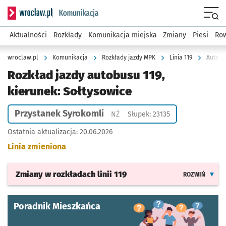
Serwis informacyjny wroclaw.pl podserwis: Komunikacja
Menu
Aktualności
Rozkłady
Komunikacja miejska
Zmiany
Piesi
Row
wroclaw.pl
Komunikacja
Rozkłady jazdy MPK
Linia 119
Autobus
Rozkład jazdy autobusu 119,
kierunek: Sołtysowice
Przystanek Syrokomli
Przystanek na życzenie
NŻ
Słupek: 23135
Ostatnia aktualizacja:
20.06.2026
Linia zmieniona
Zmiany w rozkładach
linii 119
ROZWIŃ
Poradnik Mieszkańca