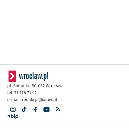
pl. Solny 14,
50-062
Wrocław
tel. 71 776 71 42
e-mail:
redakcja@araw.pl