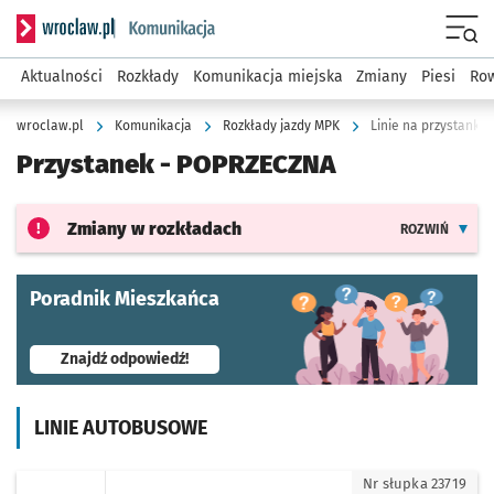
Serwis informacyjny wroclaw.pl podserwis: Komunikacja
Menu
Aktualności
Rozkłady
Komunikacja miejska
Zmiany
Piesi
Row
wroclaw.pl
Komunikacja
Rozkłady jazdy MPK
Linie na przystanku
Przystanek -
POPRZECZNA
Zmiany w rozkładach
ROZWIŃ
Poradnik Mieszkańca
- otworzy się w nowej karcie
Znajdź odpowiedź!
LINIE AUTOBUSOWE
A - kierunek Sołtysowice
Nr słupka 23719