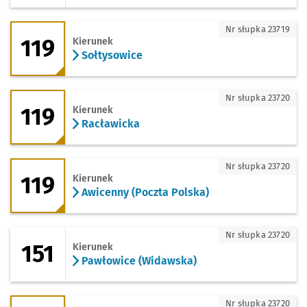
119 - kierunek Sołtysowice
Nr słupka 23719
119
Kierunek
Sołtysowice
119 - kierunek Racławicka
Nr słupka 23720
119
Kierunek
Racławicka
119 - kierunek Awicenny (Poczta Polska
Nr słupka 23720
119
Kierunek
Awicenny (Poczta Polska)
151 - kierunek Pawłowice (Widawska)
Nr słupka 23720
151
Kierunek
Pawłowice (Widawska)
246 - kierunek Kozanów
Nr słupka 23720