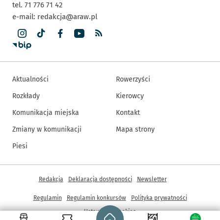
tel. 71 776 71 42
e-mail:
redakcja@araw.pl
Aktualności
Rowerzyści
Rozkłady
Kierowcy
Komunikacja miejska
Kontakt
Zmiany w komunikacji
Mapa strony
Piesi
Inne informacje
Redakcja
Deklaracja dostępności
Newsletter
Regulamin
Regulamin konkursów
Polityka prywatności
Strona główna - wroclaw.pl
Ustawienia cookies