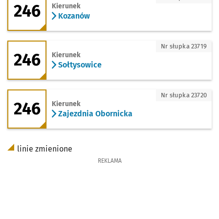
246
Kierunek
Kozanów
246 - kierunek Sołtysowice
Nr słupka 23719
246
Kierunek
Sołtysowice
246 - kierunek Zajezdnia Obornicka
Nr słupka 23720
246
Kierunek
Zajezdnia Obornicka
linie zmienione
REKLAMA