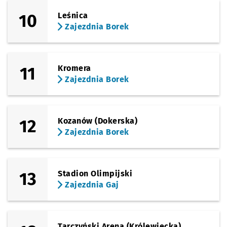
10
Leśnica
(Kamienna)
Sprawdź propo
Zajezdnia Gaj
Czas prz
Zajezdnia Gaj
22'
Zajezdnia Borek
11
Kromera
Zajezdnia Borek
12
Kozanów (Dokerska)
Zajezdnia Borek
13
Stadion Olimpijski
Zajezdnia Gaj
Tarczyński Arena (Królewiecka)