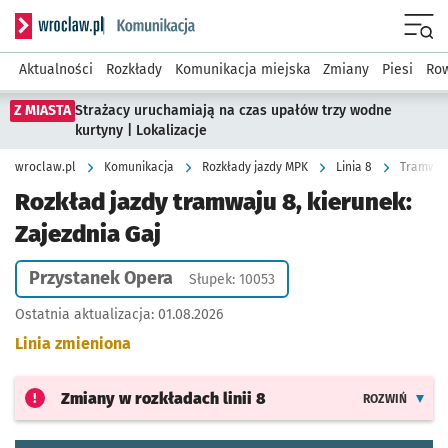
Serwis informacyjny wroclaw.pl podserwis: Komunikacja
Menu
Aktualności
Rozkłady
Komunikacja miejska
Zmiany
Piesi
Row
Z MIASTA
Strażacy uruchamiają na czas upałów trzy wodne
kurtyny | Lokalizacje
wroclaw.pl
Komunikacja
Rozkłady jazdy MPK
Linia 8
Tramwaj 
Rozkład jazdy tramwaju 8, kierunek:
Zajezdnia Gaj
Przystanek Opera
Słupek: 10053
Ostatnia aktualizacja:
01.08.2026
Linia zmieniona
Zmiany w rozkładach
linii 8
ROZWIŃ