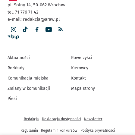
pl. Solny 14,
50-062
Wrocław
tel. 71 776 71 42
e-mail:
redakcja@araw.pl
Aktualności
Rowerzyści
Rozkłady
Kierowcy
Komunikacja miejska
Kontakt
Zmiany w komunikacji
Mapa strony
Piesi
Inne informacje
Redakcja
Deklaracja dostępności
Newsletter
Regulamin
Regulamin konkursów
Polityka prywatności