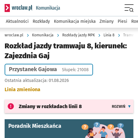
Serwis informacyjny wroclaw.pl podserwis: Komunikacja
Menu
Aktualności
Rozkłady
Komunikacja miejska
Zmiany
Piesi
Row
wroclaw.pl
Komunikacja
Rozkłady jazdy MPK
Linia 8
Tramwaj 
Rozkład jazdy tramwaju 8, kierunek:
Zajezdnia Gaj
Przystanek Gajowa
Słupek: 21008
Ostatnia aktualizacja:
01.08.2026
Linia zmieniona
Zmiany w rozkładach
linii 8
ROZWIŃ
Poradnik Mieszkańca