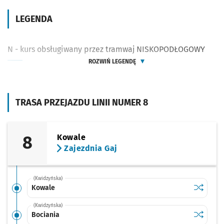
LEGENDA
N - kurs obsługiwany przez tramwaj NISKOPODŁOGOWY
ROZWIŃ LEGENDĘ
TRASA PRZEJAZDU LINII NUMER 8
8
Kowale
Zajezdnia Gaj
(Kwidzyńska)
Sprawdź p
Kowale
Kowale
(Kwidzyńska)
Sprawdź p
Bociania
Bociania