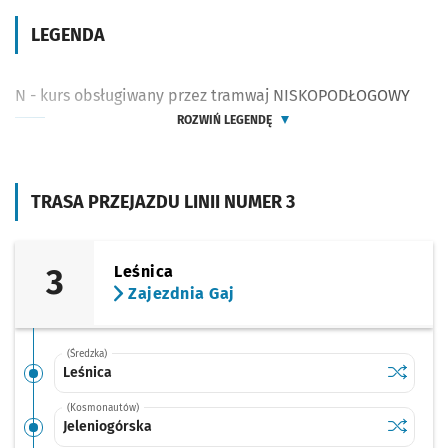
LEGENDA
N - kurs obsługiwany przez tramwaj NISKOPODŁOGOWY
ROZWIŃ LEGENDĘ
TRASA PRZEJAZDU LINII NUMER 3
3
Leśnica
Zajezdnia Gaj
(Średzka)
Sprawdź p
Leśnica
Leśnica
(Kosmonautów)
Sprawdź p
Jeleniog
Jeleniogórska