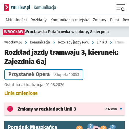
Serwis informacyjny wroclaw.pl podserwis: Komunikacja
Menu
Aktualności
Rozkłady
Komunikacja miejska
Zmiany
Piesi
Row
WROCŁAW
Wrocławska Potańcówka w sobotę, 8 sierpnia
wroclaw.pl
Komunikacja
Rozkłady jazdy MPK
Linia 3
Tramwaj 
Rozkład jazdy tramwaju 3, kierunek:
Zajezdnia Gaj
Przystanek Opera
Słupek: 10053
Ostatnia aktualizacja:
01.08.2026
Linia zmieniona
Zmiany w rozkładach
linii 3
ROZWIŃ
Poradnik Mieszkańca