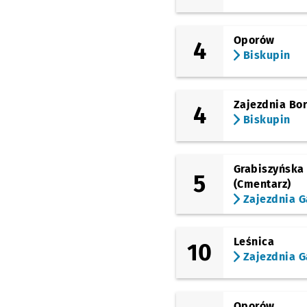
Joannitów
(Ślężna)
Oporów
Sanocka
4
Biskupin
(Ślężna)
Uniwersytet
Ekonomiczny
Zajezdnia Bo
4
(Kamienna)
Biskupin
Zajezdnia Gaj
Grabiszyńska
5
(Cmentarz)
Zajezdnia G
Leśnica
10
Zajezdnia G
Oporów