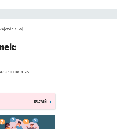
 Zajezdnia Gaj
nek:
zacja:
01.08.2026
ROZWIŃ
INFORMACJE O ZMIANACH W ROZKŁADACH JAZDY LINII 8
worzy się w nowej karcie