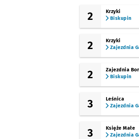
(bł. Czesława)
Krzyki
2
Galeria Dominikańska
Biskupin
(Teatralna)
Park Staromiejski
Krzyki
2
(pl. Teatralny)
Opera
Zajezdnia G
(Świdnicka)
Arkady (Capitol)
Zajezdnia Bo
2
(Piłsudskiego)
Biskupin
Dworzec Główny
(Małachowskiego)
Pułaskiego
Leśnica
3
Zajezdnia G
(Hubska)
Hubska (Dawida)
(Gliniana)
Gajowa
Księże Małe
3
Zajezdnia G
(Gliniana)