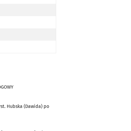
WY
OPODŁOGOWY
EZ TRAMWAJ NISKOPODŁOGOWY
WY
OPODŁOGOWY
AJ NISKOPODŁOGOWY
OPODŁOGOWY
AJ NISKOPODŁOGOWY
WY
OPODŁOGOWY
ŚLĘŻNEJ (DO PRZYST. HUBSKA (DAWIDA) PO TRASIE); N - KURS OBSŁUGIWANY PRZEZ TRAMWAJ NISK
ŁOGOWY
zyst. Hubska (Dawida) po