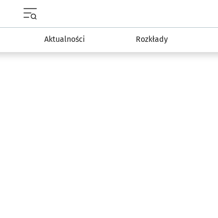
Menu główne portalu wroclaw.pl
Aktualności
Rozkłady