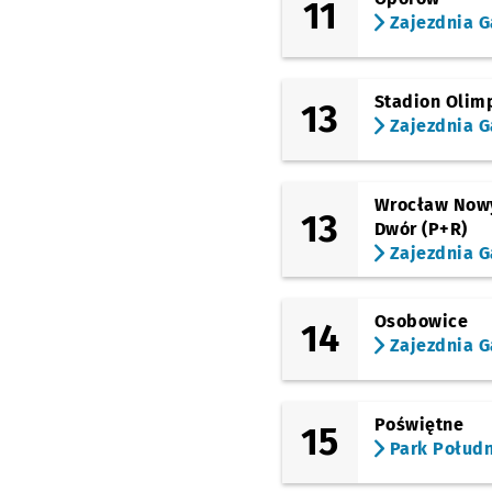
11
Zajezdnia G
Stadion Olimp
13
Zajezdnia G
Wrocław Now
13
Dwór (P+R)
Zajezdnia G
Osobowice
14
Zajezdnia G
Poświętne
15
Park Połud