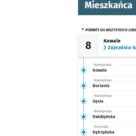
Mieszkańca
POWRÓT DO WSZYSTKICH LINI
Kowale
8
Zajezdnia G
(Kwidzyńska)
Kowale
(Kwidzyńska)
Bociania
(Kwidzyńska)
Gęsia
(Kwidzyńska)
Kwidzyńska
(Toruńska)
Kętrzyńska