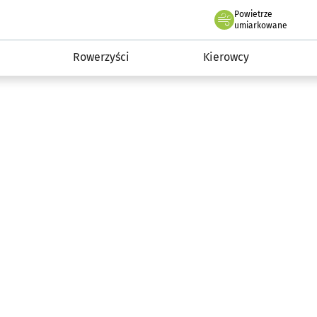
Powietrze
we Wrocławiu
munikacja
umiarkowane
Rowerzyści
Kierowcy