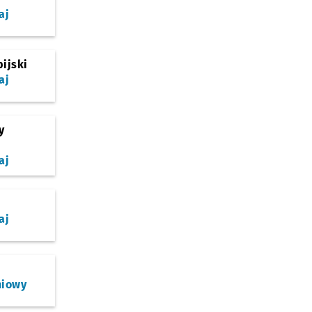
aj
ijski
aj
y
aj
aj
niowy