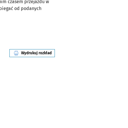
dnim czasem przejazdu w
dbiegać od podanych
Wydrukuj rozkład
linii nr 8