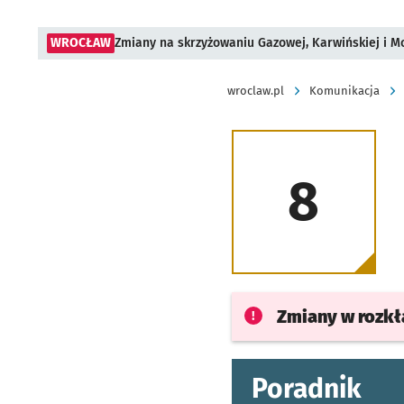
WROCŁAW
Zmiany na skrzyżowaniu Gazowej, Karwińskiej i M
wroclaw.pl
Komunikacja
8
Zmiany w rozk
Poradnik