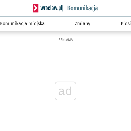
Serwis informacyjny wroclaw.pl podserwis: Ko
Komunikacja miejska
Zmiany
Piesi
REKLAMA
ad