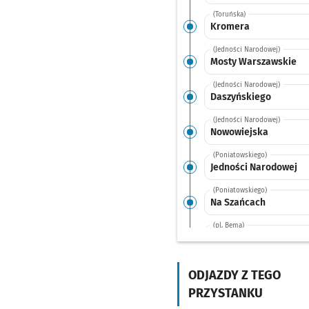
(Toruńska)
Kromera
(Jedności Narodowej)
Mosty Warszawskie
(Jedności Narodowej)
Daszyńskiego
(Jedności Narodowej)
Nowowiejska
(Poniatowskiego)
Jedności Narodowej
(Poniatowskiego)
Na Szańcach
(pl. Bema)
Pl. Bema
(Piaskowa)
Hala Targowa
ODJAZDY Z TEGO
PRZYSTANKU
(św. Katarzyny)
Pl. Nowy Targ