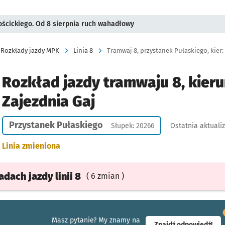
ościckiego. Od 8 sierpnia ruch wahadłowy
Rozkłady jazdy MPK
Linia 8
Tramwaj 8, przystanek Pułaskiego, kier:
Rozkład jazdy tramwaju 8, kieru
Zajezdnia Gaj
Przystanek Pułaskiego
Słupek: 20266
Ostatnia aktuali
Linia zmieniona
ładach
jazdy
linii 8
( 6 zmian )
Masz pytanie? My znamy na
- ot
Znajdź odpowiedź!