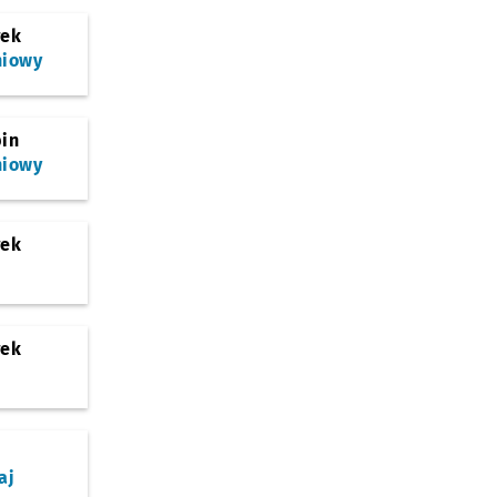
rek
niowy
bin
niowy
rek
rek
aj