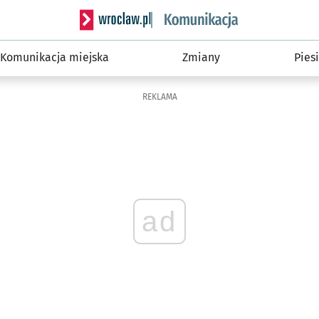
Serwis informacyjny wroclaw.pl podserwis: Ko
Komunikacja miejska
Zmiany
Piesi
REKLAMA
ad