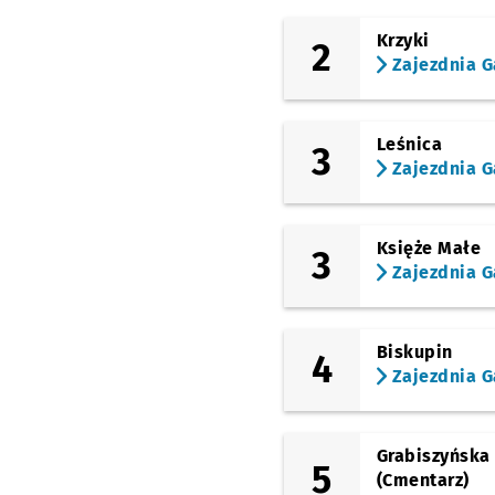
(bł. Czesława)
Krzyki
2
Galeria Dominikańska
Zajezdnia G
(Teatralna)
Park Staromiejski
Leśnica
3
(pl. Teatralny)
Opera
Zajezdnia G
(Świdnicka)
Arkady (Capitol)
Księże Małe
3
(Piłsudskiego)
Zajezdnia G
Dworzec Główny
(Małachowskiego)
Pułaskiego
Biskupin
4
Zajezdnia G
(Hubska)
Hubska (Dawida)
(Gliniana)
Gajowa
Grabiszyńska
5
(Cmentarz)
(Gliniana)