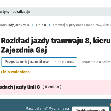
rtyny | Lokalizacje
Rozkłady jazdy MPK
Linia 8
Tramwaj 8, przystanek Joannitów, kier: 
Rozkład jazdy tramwaju 8, kieru
Zajezdnia Gaj
Przystanek Joannitów
Słupek: 21004
Ostatnia aktualiza
Linia zmieniona
ładach
jazdy
linii 8
( 6 zmian )
Masz pytanie? My znamy na
- ot
Znajdź odpowiedź!