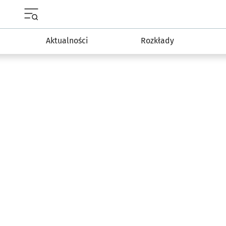
Menu główne portalu wroclaw.pl
Aktualności
Rozkłady