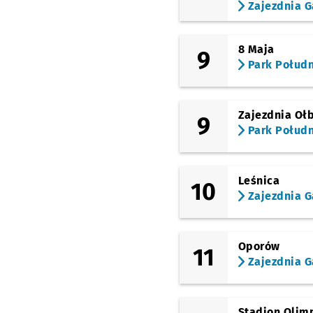
Zajezdnia G
Joannitów
(Ślężna)
Sanocka
8 Maja
9
Park Połud
(Ślężna)
Uniwersytet
Ekonomiczny
Zajezdnia Oł
(Kamienna)
9
Zajezdnia Gaj
Park Połud
Leśnica
10
Zajezdnia G
Oporów
11
Zajezdnia G
Stadion Olimp