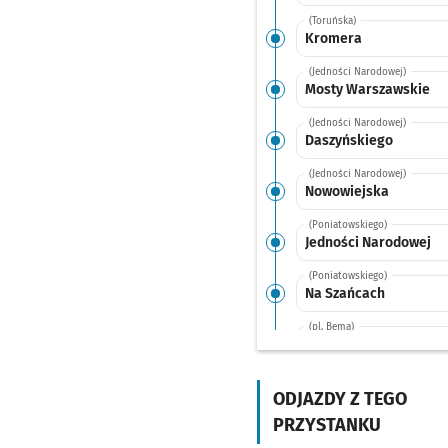
(Toruńska)
Kromera
(Jedności Narodowej)
Mosty Warszawskie
(Jedności Narodowej)
Daszyńskiego
(Jedności Narodowej)
Nowowiejska
(Poniatowskiego)
Jedności Narodowej
(Poniatowskiego)
Na Szańcach
(pl. Bema)
Pl. Bema
(Piaskowa)
Hala Targowa
ODJAZDY Z TEGO
PRZYSTANKU
(św. Katarzyny)
Pl. Nowy Targ