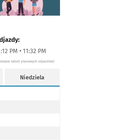
djazdy:
1:12 PM • 11:32 PM
dstawie tabeli planowych odjazdów)
Niedziela
Y
Y
ODŁOGOWY
AJ NISKOPODŁOGOWY
Z TRAMWAJ NISKOPODŁOGOWY