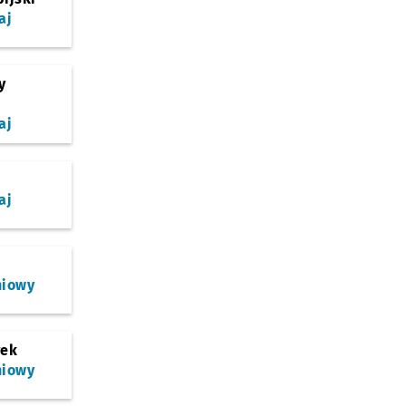
aj
y
aj
aj
niowy
rek
niowy