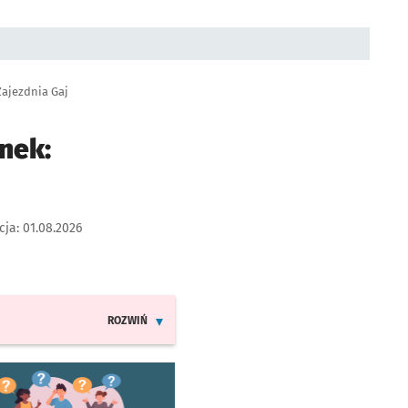
Zajezdnia Gaj
nek:
cja:
01.08.2026
ROZWIŃ
INFORMACJE O ZMIANACH W ROZKŁADACH JAZDY LINII 8
worzy się w nowej karcie