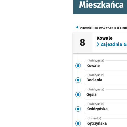
Mieszkańca
POWRÓT DO WSZYSTKICH LINI
Kowale
8
Zajezdnia G
(Kwidzyńska)
Kowale
(Kwidzyńska)
Bociania
(Kwidzyńska)
Gęsia
(Kwidzyńska)
Kwidzyńska
(Toruńska)
Kętrzyńska