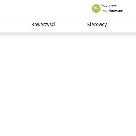
Powietrze
we Wrocławiu
munikacja
umiarkowane
Rowerzyści
Kierowcy