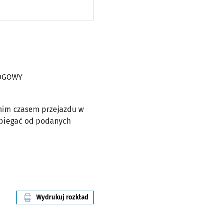
WY
ŁOGOWY
dnim czasem przejazdu w
dbiegać od podanych
Wydrukuj rozkład
linii nr 8