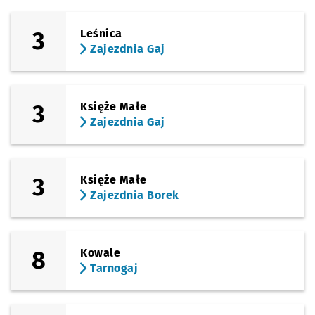
(Legnicka)
Sprawdź propo
Kwiska
Czas prz
Kwiska
21'
3
Leśnica
Zajezdnia Gaj
3
Księże Małe
Zajezdnia Gaj
3
Księże Małe
Zajezdnia Borek
8
Kowale
Tarnogaj