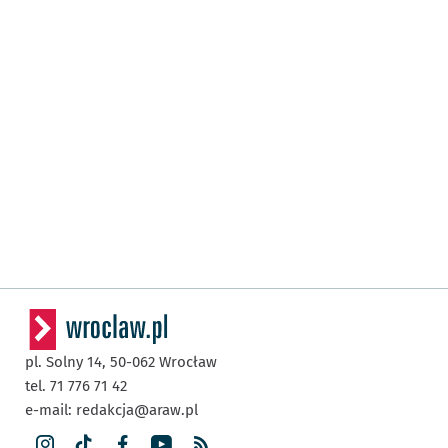
pl. Solny 14,
50-062
Wrocław
tel. 71 776 71 42
e-mail:
redakcja@araw.pl