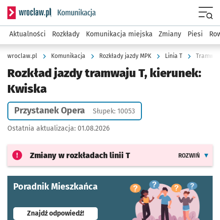
Serwis informacyjny wroclaw.pl podserwis: Komunikacja
Menu
Aktualności
Rozkłady
Komunikacja miejska
Zmiany
Piesi
Row
wroclaw.pl
Komunikacja
Rozkłady jazdy MPK
Linia T
Tramwaj 
Rozkład jazdy tramwaju T, kierunek:
Kwiska
Przystanek Opera
Słupek: 10053
Ostatnia aktualizacja:
01.08.2026
Zmiany w rozkładach
linii T
ROZWIŃ
Poradnik Mieszkańca
- otworzy się w nowej karcie
Znajdź odpowiedź!