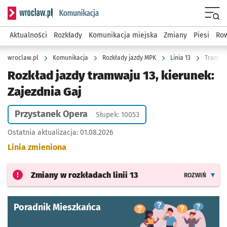
Serwis informacyjny wroclaw.pl podserwis: Komunikacja
Menu
Aktualności
Rozkłady
Komunikacja miejska
Zmiany
Piesi
Row
wroclaw.pl
Komunikacja
Rozkłady jazdy MPK
Linia 13
Tramwaj
Rozkład jazdy tramwaju 13, kierunek:
Zajezdnia Gaj
Przystanek Opera
Słupek: 10053
Ostatnia aktualizacja:
01.08.2026
Linia zmieniona
Zmiany w rozkładach
linii 13
ROZWIŃ
Poradnik Mieszkańca