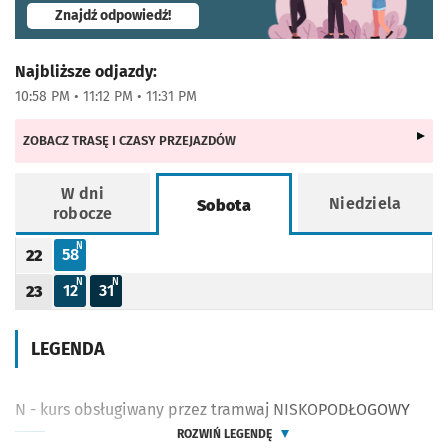
- otworzy się w nowej karcie
Znajdź odpowiedź!
Najbliższe odjazdy:
10:58 PM • 11:12 PM • 11:31 PM
ZOBACZ TRASĘ I CZASY PRZEJAZDÓW
W dni
Niedziela
Sobota
robocze
Rozkład jazdy -
Sobota
N - KURS OBSŁUGIWANY PRZEZ TRAMWAJ NISKOPODŁOGOWY
N
58
22
Odjazd
minut po godzinie 22
Godzina odjazdu
N - KURS OBSŁUGIWANY PRZEZ TRAMWAJ NISKOPODŁOGOWY
N - KURS OBSŁUGIWANY PRZEZ TRAMWAJ NISKOPODŁOGOWY
N
N
12
31
23
Odjazd
minut po godzinie 23
Odjazd
minut po godzinie 23
Godzina odjazdu
LEGENDA
N - kurs obsługiwany przez tramwaj NISKOPODŁOGOWY
ROZWIŃ LEGENDĘ