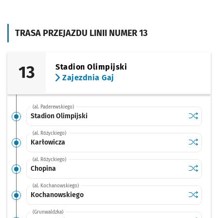
TRASA PRZEJAZDU LINII NUMER 13
13
Stadion Olimpijski
Zajezdnia Gaj
(al. Paderewskiego)
Sprawdź p
Stadion O
Stadion Olimpijski
(al. Różyckiego)
Sprawdź p
Karłowic
Karłowicza
(al. Różyckiego)
Sprawdź p
Chopina
Chopina
(al. Kochanowskiego)
Sprawdź p
Kochano
Kochanowskiego
(Grunwaldzka)