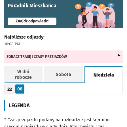
Poradnik Mieszkańca
- otworzy się w nowej karcie
Znajdź odpowiedź!
Najbliższe odjazdy:
10:08 PM
ZOBACZ TRASĘ I CZASY PRZEJAZDÓW
W dni
Sobota
Niedziela
robocze
Rozkład jazdy -
Niedziela
08
22
Odjazd
minut po godzinie 22
Godzina odjazdu
LEGENDA
* Czas przejazdu podany na rozkładzie jest średnim
czasem przejazdu w ciągu dnia. Rzeczywisty czas