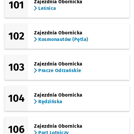
101
Zajezdnia Obornicka
Leśnica
(TAT)
Sprawdź propo
Zemska
Czas prz
Zemska
23'
(TAT)
Sprawdź propo
Park Tysiącle
Czas prz
Park Tysiąclecia - Rolkowisko/Lodowisko
24'
102
Zajezdnia Obornicka
Kosmonautów (Pętla)
(Rogowska)
Sprawdź propo
Wrocław Nowy
Czas prz
Wrocław Nowy Dwór (P+R)
25'
103
Zajezdnia Obornicka
Pracze Odrzańskie
104
Zajezdnia Obornicka
Rędzińska
106
Zajezdnia Obornicka
Port Lotniczy