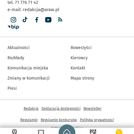
tel. 71 776 71 42
e-mail:
redakcja@araw.pl
Aktualności
Rowerzyści
Rozkłady
Kierowcy
Komunikacja miejska
Kontakt
Zmiany w komunikacji
Mapa strony
Piesi
Inne informacje
Redakcja
Deklaracja dostępności
Newsletter
Regulamin
Regulamin konkursów
Polityka prywatności
Strona główna - wroclaw.pl
Ustawienia cookies