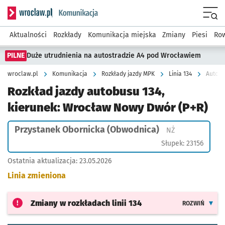
Serwis informacyjny wroclaw.pl podserwis: Komunikacja
Menu
Aktualności
Rozkłady
Komunikacja miejska
Zmiany
Piesi
Row
PILNE
Duże utrudnienia na autostradzie A4 pod Wrocławiem
wroclaw.pl
Komunikacja
Rozkłady jazdy MPK
Linia 134
Autobu
Rozkład jazdy autobusu 134,
kierunek: Wrocław Nowy Dwór (P+R)
Przystanek Obornicka (Obwodnica)
Przystanek na ż
NŻ
Słupek: 23156
Ostatnia aktualizacja:
23.05.2026
Linia zmieniona
Zmiany w rozkładach
linii 134
ROZWIŃ