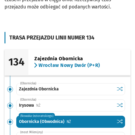
przejazdu może odbiegać od podanych wartości.
TRASA PRZEJAZDU LINII NUMER 134
134
Zajezdnia Obornicka
Wrocław Nowy Dwór (P+R)
(Obornicka)
Sprawdź p
Zajezdni
Zajezdnia Obornicka
(Obornicka)
Sprawdź p
Irysowa
Irysowa
Przystanek na życzenie
NŻ
(Nowaka-Jeziorańskiego)
Sprawdź p
Obornick
Obornicka (Obwodnica)
Przystanek na życzenie
NŻ
(most Milenijny)