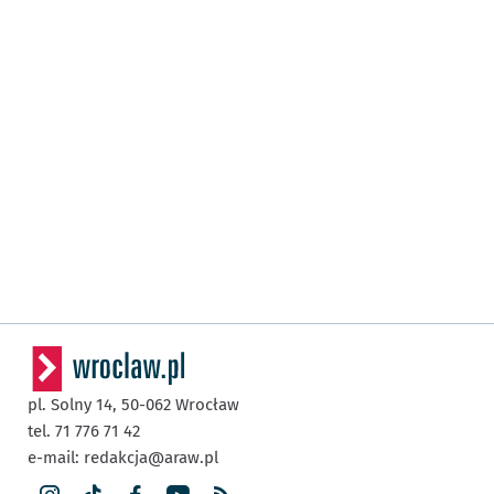
pl. Solny 14,
50-062
Wrocław
tel. 71 776 71 42
e-mail:
redakcja@araw.pl