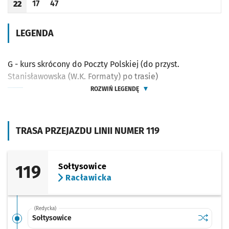
17
47
22
Odjazd
minut po godzinie 22
Odjazd
minut po godzinie 22
Godzina odjazdu
LEGENDA
G - kurs skrócony do Poczty Polskiej (do przyst.
Stanisławowska (W.K. Formaty) po trasie)
ROZWIŃ LEGENDĘ
TRASA PRZEJAZDU LINII NUMER 119
119
Sołtysowice
Racławicka
(Redycka)
Sprawdź p
Sołtysow
Sołtysowice