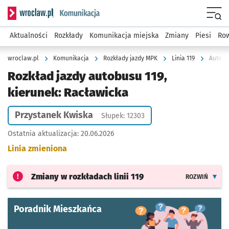
Serwis informacyjny wroclaw.pl podserwis: Komunikacja
Menu
Aktualności
Rozkłady
Komunikacja miejska
Zmiany
Piesi
Row
wroclaw.pl
Komunikacja
Rozkłady jazdy MPK
Linia 119
Autobus
Rozkład jazdy autobusu 119,
kierunek: Racławicka
Przystanek Kwiska
Słupek: 12303
Ostatnia aktualizacja:
20.06.2026
Linia zmieniona
Zmiany w rozkładach
linii 119
ROZWIŃ
Poradnik Mieszkańca