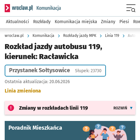
Serwis informacyjny wroclaw.pl podserwis: Komunikacja
Menu
Aktualności
Rozkłady
Komunikacja miejska
Zmiany
Piesi
Row
wroclaw.pl
Komunikacja
Rozkłady jazdy MPK
Linia 119
Autobus
Rozkład jazdy autobusu 119,
kierunek: Racławicka
Przystanek Sołtysowice
Słupek: 23730
Ostatnia aktualizacja:
20.06.2026
Linia zmieniona
Zmiany w rozkładach
linii 119
ROZWIŃ
Poradnik Mieszkańca