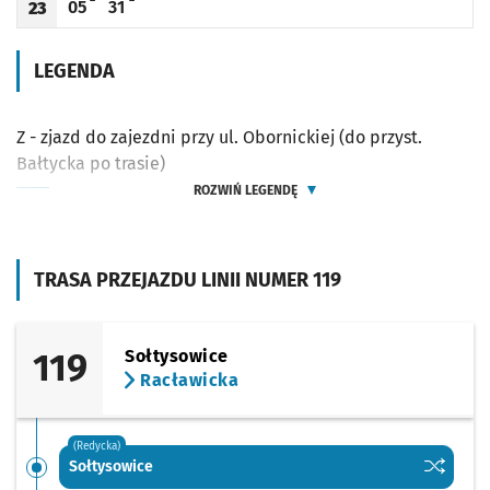
05
31
23
Odjazd
minut po godzinie 23
Odjazd
minut po godzinie 23
Godzina odjazdu
LEGENDA
Z - zjazd do zajezdni przy ul. Obornickiej (do przyst.
Bałtycka po trasie)
ROZWIŃ LEGENDĘ
TRASA PRZEJAZDU LINII NUMER 119
119
Sołtysowice
Racławicka
(Redycka)
Sprawdź p
Sołtysow
Sołtysowice