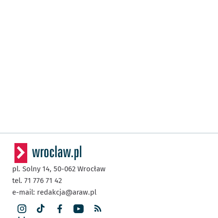
pl. Solny 14,
50-062
Wrocław
tel. 71 776 71 42
e-mail:
redakcja@araw.pl