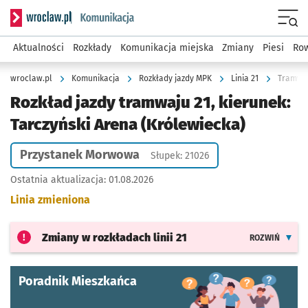
Serwis informacyjny wroclaw.pl podserwis: Komunikacja
Menu
Aktualności
Rozkłady
Komunikacja miejska
Zmiany
Piesi
Row
wroclaw.pl
Komunikacja
Rozkłady jazdy MPK
Linia 21
Tramwaj
Rozkład jazdy tramwaju 21, kierunek:
Tarczyński Arena (Królewiecka)
Przystanek Morwowa
Słupek: 21026
Ostatnia aktualizacja:
01.08.2026
Linia zmieniona
Zmiany w rozkładach
linii 21
ROZWIŃ
Poradnik Mieszkańca