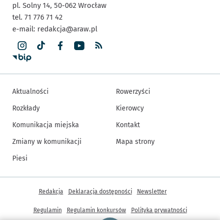
pl. Solny 14,
50-062
Wrocław
tel. 71 776 71 42
e-mail:
redakcja@araw.pl
Aktualności
Rowerzyści
Rozkłady
Kierowcy
Komunikacja miejska
Kontakt
Zmiany w komunikacji
Mapa strony
Piesi
Inne informacje
Redakcja
Deklaracja dostępności
Newsletter
Regulamin
Regulamin konkursów
Polityka prywatności