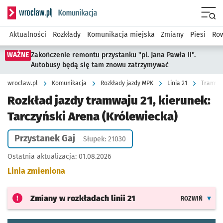
Serwis informacyjny wroclaw.pl podserwis: Komunikacja
Menu
Aktualności
Rozkłady
Komunikacja miejska
Zmiany
Piesi
Row
WAŻNE
Zakończenie remontu przystanku "pl. Jana Pawła II".
Autobusy będą się tam znowu zatrzymywać
wroclaw.pl
Komunikacja
Rozkłady jazdy MPK
Linia 21
Tramwaj 
Rozkład jazdy tramwaju 21, kierunek:
Tarczyński Arena (Królewiecka)
Przystanek Gaj
Słupek: 21030
Ostatnia aktualizacja:
01.08.2026
Linia zmieniona
Zmiany w rozkładach
linii 21
ROZWIŃ