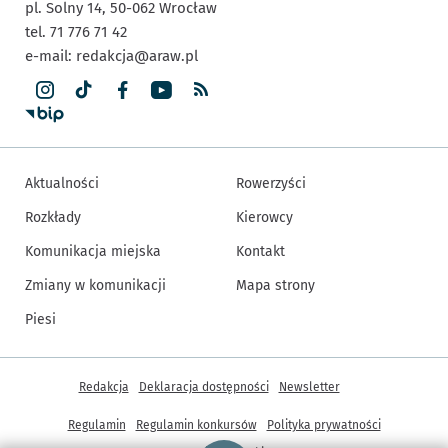
pl. Solny 14,
50-062
Wrocław
tel. 71 776 71 42
e-mail:
redakcja@araw.pl
Aktualności
Rowerzyści
Rozkłady
Kierowcy
Komunikacja miejska
Kontakt
Zmiany w komunikacji
Mapa strony
Piesi
Inne informacje
Redakcja
Deklaracja dostępności
Newsletter
Regulamin
Regulamin konkursów
Polityka prywatności