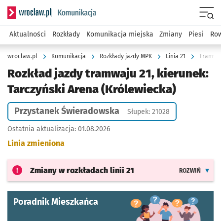
Serwis informacyjny wroclaw.pl podserwis: Komunikacja
Menu
Aktualności
Rozkłady
Komunikacja miejska
Zmiany
Piesi
Row
wroclaw.pl
Komunikacja
Rozkłady jazdy MPK
Linia 21
Tramwaj
Rozkład jazdy tramwaju 21, kierunek:
Tarczyński Arena (Królewiecka)
Przystanek Świeradowska
Słupek: 21028
Ostatnia aktualizacja:
01.08.2026
Linia zmieniona
Zmiany w rozkładach
linii 21
ROZWIŃ
Poradnik Mieszkańca