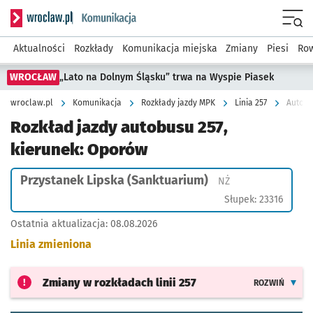
Serwis informacyjny wroclaw.pl podserwis: Komunikacja
Menu
Aktualności
Rozkłady
Komunikacja miejska
Zmiany
Piesi
Row
WROCŁAW
„Lato na Dolnym Śląsku” trwa na Wyspie Piasek
wroclaw.pl
Komunikacja
Rozkłady jazdy MPK
Linia 257
Autobu
Rozkład jazdy autobusu 257,
kierunek: Oporów
Przystanek Lipska (Sanktuarium)
Przystanek na życ
NŻ
Słupek: 23316
Ostatnia aktualizacja:
08.08.2026
Linia zmieniona
Zmiany w rozkładach
linii 257
ROZWIŃ