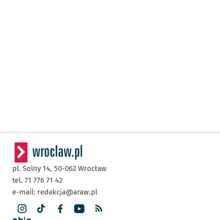
pl. Solny 14,
50-062
Wrocław
tel. 71 776 71 42
e-mail:
redakcja@araw.pl