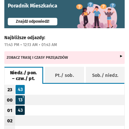
Poradnik Mieszkańca
- otworzy się w nowej karcie
Znajdź odpowiedź!
Najbliższe odjazdy:
11:43 PM • 12:13 AM • 01:43 AM
ZOBACZ TRASĘ I CZASY PRZEJAZDÓW
Niedz./ pon.
Pt./ sob.
Sob./ niedz.
– czw./ pt.
Rozkład jazdy -
Niedz./ pon. – czw./ pt.
43
23
Odjazd
minut po godzinie 23
Godzina odjazdu
T - KURS SKRÓCONY DO PETRUSEWICZA
T
13
00
Odjazd
minut po godzinie 00
Godzina odjazdu
43
01
Odjazd
minut po godzinie 01
Godzina odjazdu
02
Godzina odjazdu