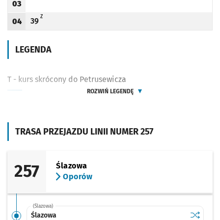
03
Godzina odjazdu
Z - ZJAZD DO ZAJEZDNI PRZY UL. OBORNICKIEJ (DO PRZYST. BEZPIECZNA PO TRASI
Z
39
04
Odjazd
minut po godzinie 04
Godzina odjazdu
LEGENDA
T - kurs skrócony do Petrusewicza
ROZWIŃ LEGENDĘ
TRASA PRZEJAZDU LINII NUMER 257
257
Ślazowa
Oporów
(Ślazowa)
Sprawdź p
Ślazowa
Ślazowa