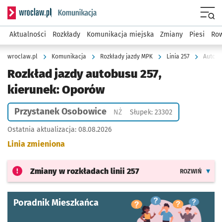
Serwis informacyjny wroclaw.pl podserwis: Komunikacja
Menu
Aktualności
Rozkłady
Komunikacja miejska
Zmiany
Piesi
Row
wroclaw.pl
Komunikacja
Rozkłady jazdy MPK
Linia 257
Autobu
Rozkład jazdy autobusu 257,
kierunek: Oporów
Przystanek Osobowice
Przystanek na życzenie
NŻ
Słupek: 23302
Ostatnia aktualizacja:
08.08.2026
Linia zmieniona
Zmiany w rozkładach
linii 257
ROZWIŃ
Poradnik Mieszkańca