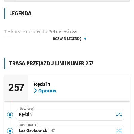
LEGENDA
T - kurs skrócony do Petrusewicza
ROZWIŃ LEGENDĘ
TRASA PRZEJAZDU LINII NUMER 257
257
Rędzin
Oporów
(Wędkarzy)
Sprawdź p
Rędzin
Rędzin
(Osobowicka)
Sprawdź p
Las Osob
Las Osobowicki
Przystanek na życzenie
NŻ