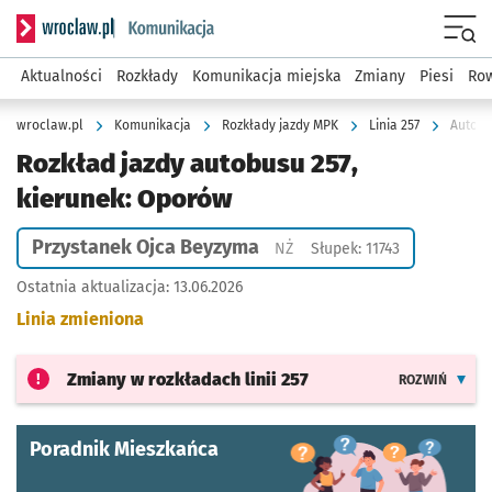
Serwis informacyjny wroclaw.pl podserwis: Komunikacja
Menu
Aktualności
Rozkłady
Komunikacja miejska
Zmiany
Piesi
Row
wroclaw.pl
Komunikacja
Rozkłady jazdy MPK
Linia 257
Autobu
Rozkład jazdy autobusu 257,
kierunek: Oporów
Przystanek Ojca Beyzyma
Przystanek na życzenie
NŻ
Słupek: 11743
Ostatnia aktualizacja:
13.06.2026
Linia zmieniona
Zmiany w rozkładach
linii 257
ROZWIŃ
Poradnik Mieszkańca