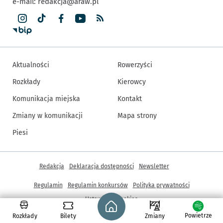
e-mail:
redakcja@araw.pl
Aktualności
Rowerzyści
Rozkłady
Kierowcy
Komunikacja miejska
Kontakt
Zmiany w komunikacji
Mapa strony
Piesi
Inne informacje
Redakcja
Deklaracja dostępności
Newsletter
Regulamin
Regulamin konkursów
Polityka prywatności
Strona główna - wroclaw.pl
Ustawienia cookies
Powietrze
Rozkłady
Bilety
Zmiany
© Copyright 2005-2026, ARAW S.A., Gmina Wrocław