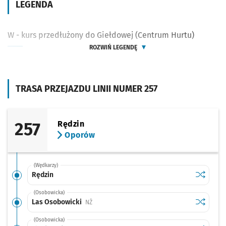
LEGENDA
W - kurs przedłużony do Giełdowej (Centrum Hurtu)
ROZWIŃ LEGENDĘ
TRASA PRZEJAZDU LINII NUMER 257
257
Rędzin
Oporów
(Wędkarzy)
Sprawdź p
Rędzin
Rędzin
(Osobowicka)
Sprawdź p
Las Osob
Las Osobowicki
Przystanek na życzenie
NŻ
(Osobowicka)