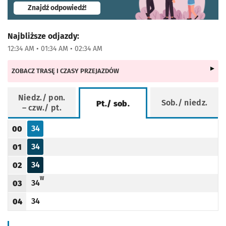
- otworzy się w nowej karcie
Znajdź odpowiedź!
Najbliższe odjazdy:
12:34 AM • 01:34 AM • 02:34 AM
ZOBACZ TRASĘ I CZASY PRZEJAZDÓW
Niedz./ pon.
Sob./ niedz.
Pt./ sob.
– czw./ pt.
Rozkład jazdy -
Pt./ sob.
34
00
Odjazd
minut po godzinie 00
Godzina odjazdu
34
01
Odjazd
minut po godzinie 01
Godzina odjazdu
34
02
Odjazd
minut po godzinie 02
Godzina odjazdu
W - KURS PRZEDŁUŻONY DO GIEŁDOWEJ (CENTRUM HURTU)
W
34
03
Odjazd
minut po godzinie 03
Godzina odjazdu
34
04
Odjazd
minut po godzinie 04
Godzina odjazdu