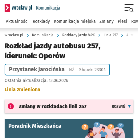
Serwis informacyjny wroclaw.pl podserwis: Komunikacja
Menu
Aktualności
Rozkłady
Komunikacja miejska
Zmiany
Piesi
Row
wroclaw.pl
Komunikacja
Rozkłady jazdy MPK
Linia 257
Autobu
Rozkład jazdy autobusu 257,
kierunek: Oporów
Przystanek Jarocińska
Przystanek na życzenie
NŻ
Słupek: 23304
Ostatnia aktualizacja:
13.06.2026
Linia zmieniona
Zmiany w rozkładach
linii 257
ROZWIŃ
Poradnik Mieszkańca