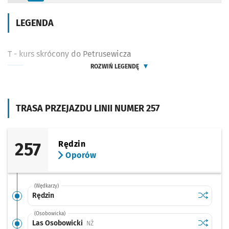
LEGENDA
T - kurs skrócony do Petrusewicza
ROZWIŃ LEGENDĘ
TRASA PRZEJAZDU LINII NUMER 257
257
Rędzin
Oporów
(Wędkarzy)
Sprawdź p
Rędzin
Rędzin
(Osobowicka)
Sprawdź p
Las Osob
Las Osobowicki
Przystanek na życzenie
NŻ