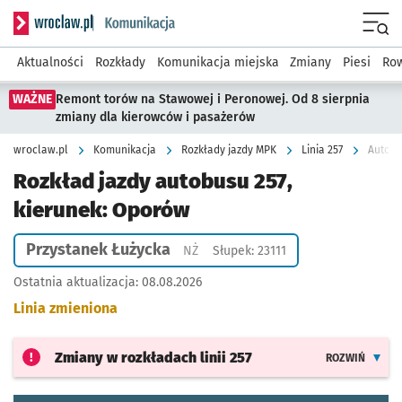
Serwis informacyjny wroclaw.pl podserwis: Komunikacja
Menu
Aktualności
Rozkłady
Komunikacja miejska
Zmiany
Piesi
Row
WAŻNE
Remont torów na Stawowej i Peronowej. Od 8 sierpnia
zmiany dla kierowców i pasażerów
wroclaw.pl
Komunikacja
Rozkłady jazdy MPK
Linia 257
Autobu
Rozkład jazdy autobusu 257,
kierunek: Oporów
Przystanek Łużycka
Przystanek na życzenie
NŻ
Słupek: 23111
Ostatnia aktualizacja:
08.08.2026
Linia zmieniona
Zmiany w rozkładach
linii 257
ROZWIŃ