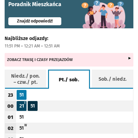
Poradnik Mieszkańca
- otworzy się w nowej karcie
Znajdź odpowiedź!
Najbliższe odjazdy:
11:51 PM • 12:21 AM • 12:51 AM
ZOBACZ TRASĘ I CZASY PRZEJAZDÓW
Niedz./ pon.
Sob./ niedz.
Pt./ sob.
– czw./ pt.
Rozkład jazdy -
Pt./ sob.
51
23
Odjazd
minut po godzinie 23
Godzina odjazdu
T - KURS SKRÓCONY DO PETRUSEWICZA
T
21
51
00
Odjazd
minut po godzinie 00
Odjazd
minut po godzinie 00
Godzina odjazdu
51
01
Odjazd
minut po godzinie 01
Godzina odjazdu
W - KURS PRZEDŁUŻONY DO GIEŁDOWEJ (CENTRUM HURTU)
W
51
02
Odjazd
minut po godzinie 02
Godzina odjazdu