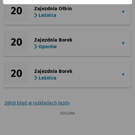
20
Zajezdnia Ołbin
Leśnica
20
Zajezdnia Borek
Oporów
20
Zajezdnia Borek
Leśnica
Zgłoś błąd w rozkładach jazdy
REKLAMA