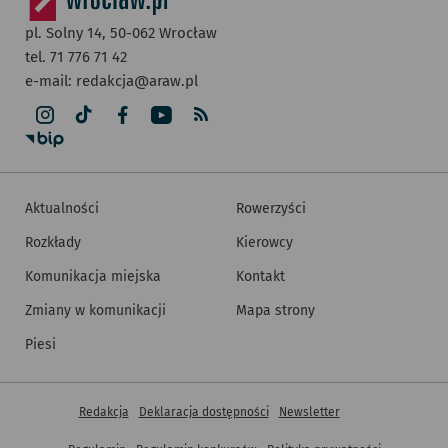
pl. Solny 14,
50-062
Wrocław
tel. 71 776 71 42
e-mail:
redakcja@araw.pl
Aktualności
Rowerzyści
Rozkłady
Kierowcy
Komunikacja miejska
Kontakt
Zmiany w komunikacji
Mapa strony
Piesi
Inne informacje
Redakcja
Deklaracja dostępności
Newsletter