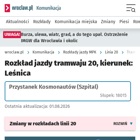
Serwis informacyjny wroclaw.pl podserwis: Komunikacja
Menu
Aktualności
Rozkłady
Komunikacja miejska
Zmiany
Piesi
Row
UWAGA!
Burza, ulewa, wiatr, grad, a do tego upał. Ostrzeżenie
IMGW dla Wrocławia i okolic
wroclaw.pl
Komunikacja
Rozkłady jazdy MPK
Linia 20
Tramwaj
Rozkład jazdy tramwaju 20, kierunek:
Leśnica
Przystanek Kosmonautów (Szpital)
Słupek: 18015
Ostatnia aktualizacja:
01.08.2026
Zmiany w rozkładach
linii 20
ROZWIŃ