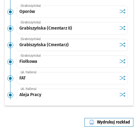
(Grabiszyńska)
Sprawdź p
Oporów
Oporów
(Grabiszyńska)
Sprawdź p
Grabiszyń
Grabiszyńska (Cmentarz II)
(Grabiszyńska)
Sprawdź p
Grabiszy
Grabiszyńska (Cmentarz)
(Grabiszyńska)
Sprawdź p
Fiołkowa
Fiołkowa
(al. Hallera)
Sprawdź p
FAT
FAT
(al. Hallera)
Sprawdź p
Aleja Pra
Aleja Pracy
(al. Hallera)
Sprawdź p
Ojca Bey
Ojca Beyzyma
Wydrukuj rozkład
(al. Hallera)
linii nr 20
Sprawdź p
Mielecka
Mielecka