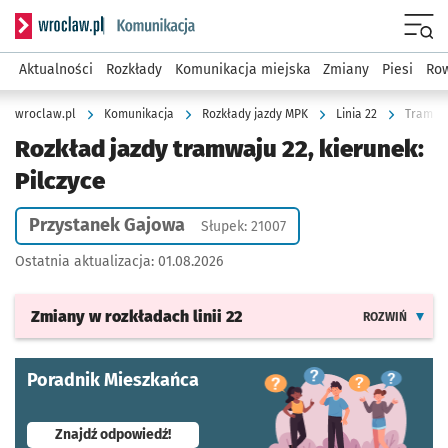
Serwis informacyjny wroclaw.pl podserwis: Komunikacja
Menu
Aktualności
Rozkłady
Komunikacja miejska
Zmiany
Piesi
Row
wroclaw.pl
Komunikacja
Rozkłady jazdy MPK
Linia 22
Tramwaj
Rozkład jazdy tramwaju 22, kierunek:
Pilczyce
Przystanek Gajowa
Słupek: 21007
Ostatnia aktualizacja:
01.08.2026
Zmiany w rozkładach
linii 22
ROZWIŃ
Poradnik Mieszkańca
- otworzy się w nowej karcie
Znajdź odpowiedź!