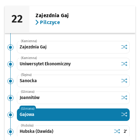
22
Zajezdnia Gaj
Pilczyce
(Kamienna)
Sprawdź p
Zajezdnia
Zajezdnia Gaj
(Kamienna)
Sprawdź p
Uniwersy
Uniwersytet Ekonomiczny
(Ślężna)
Sprawdź p
Sanocka
Sanocka
(Gliniana)
Sprawdź p
Joannitó
Joannitów
(Gliniana)
Sprawdź p
Gajowa
Gajowa
(Hubska)
Sprawdź prop
Hubska (Daw
Czas pr
Hubska (Dawida)
2'