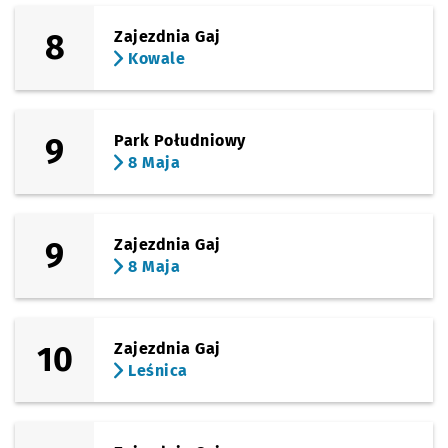
Sprawdź propo
Pilczyce
Czas prz
Pilczyce
35'
8
Zajezdnia Gaj
Kowale
9
Park Południowy
8 Maja
9
Zajezdnia Gaj
8 Maja
10
Zajezdnia Gaj
Leśnica