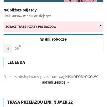
Najbliższe odjazdy:
Brak kursów w dniu dzisiejszym
ZOBACZ TRASĘ I CZASY PRZEJAZDÓW
W dni robocze
Rozkład jazdy -
W dni robocze
N - KURS OBSŁUGIWANY PRZEZ TRAMWAJ NISKOPODŁOGOWY
N
56
4
Odjazd
minut po godzinie 4
Godzina odjazdu
LEGENDA
N - kurs obsługiwany przez tramwaj NISKOPODŁOGOWY
ROZWIŃ LEGENDĘ
TRASA PRZEJAZDU LINII NUMER 22