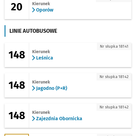
20
Kierunek
Oporów
LINIE AUTOBUSOWE
148 - kierunek Leśnica
Nr słupka 18141
148
Kierunek
Leśnica
148 - kierunek Jagodno (P+R)
Nr słupka 18142
148
Kierunek
Jagodno (P+R)
148 - kierunek Zajezdnia Obornicka
Nr słupka 18142
148
Kierunek
Zajezdnia Obornicka