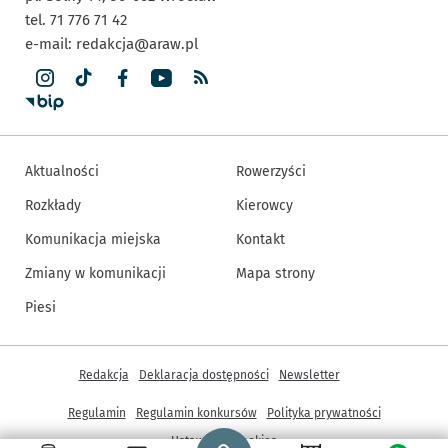
tel. 71 776 71 42
e-mail:
redakcja@araw.pl
Aktualności
Rowerzyści
Rozkłady
Kierowcy
Komunikacja miejska
Kontakt
Zmiany w komunikacji
Mapa strony
Piesi
Inne informacje
Redakcja
Deklaracja dostępności
Newsletter
Regulamin
Regulamin konkursów
Polityka prywatności
Strona główna - wroclaw.pl
Ustawienia cookies