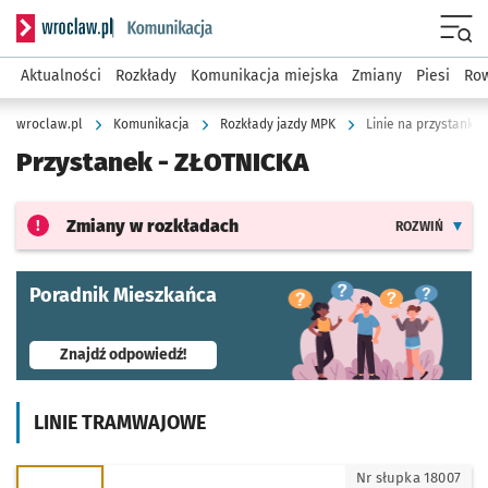
Serwis informacyjny wroclaw.pl podserwis: Komunikacja
Menu
Aktualności
Rozkłady
Komunikacja miejska
Zmiany
Piesi
Row
wroclaw.pl
Komunikacja
Rozkłady jazdy MPK
Linie na przystanku 
Przystanek -
ZŁOTNICKA
Zmiany w rozkładach
ROZWIŃ
Poradnik Mieszkańca
- otworzy się w nowej karcie
Znajdź odpowiedź!
LINIE TRAMWAJOWE
3 - kierunek Leśnica
Nr słupka 18007