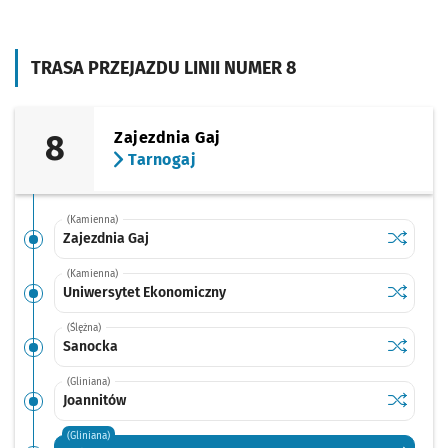
TRASA PRZEJAZDU LINII NUMER 8
8
Zajezdnia Gaj
Tarnogaj
(Kamienna)
Sprawdź p
Zajezdnia
Zajezdnia Gaj
(Kamienna)
Sprawdź p
Uniwersy
Uniwersytet Ekonomiczny
(Ślężna)
Sprawdź p
Sanocka
Sanocka
(Gliniana)
Sprawdź p
Joannitó
Joannitów
(Gliniana)