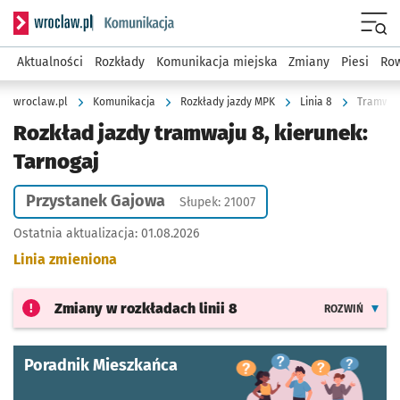
Serwis informacyjny wroclaw.pl podserwis: Komunikacja
Menu
Aktualności
Rozkłady
Komunikacja miejska
Zmiany
Piesi
Row
wroclaw.pl
Komunikacja
Rozkłady jazdy MPK
Linia 8
Tramwaj 
Rozkład jazdy tramwaju 8, kierunek:
Tarnogaj
Przystanek Gajowa
Słupek: 21007
Ostatnia aktualizacja:
01.08.2026
Linia zmieniona
Zmiany w rozkładach
linii 8
ROZWIŃ
Poradnik Mieszkańca