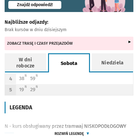
- otworzy się w nowej karcie
Znajdź odpowiedź!
Najbliższe odjazdy:
Brak kursów w dniu dzisiejszym
ZOBACZ TRASĘ I CZASY PRZEJAZDÓW
W dni
Niedziela
Sobota
robocze
Rozkład jazdy -
Sobota
N - KURS OBSŁUGIWANY PRZEZ TRAMWAJ NISKOPODŁOGOWY
N - KURS OBSŁUGIWANY PRZEZ TRAMWAJ NISKOPODŁOGOWY
N
N
38
59
4
Odjazd
minut po godzinie 4
Odjazd
minut po godzinie 4
Godzina odjazdu
N - KURS OBSŁUGIWANY PRZEZ TRAMWAJ NISKOPODŁOGOWY
N - KURS OBSŁUGIWANY PRZEZ TRAMWAJ NISKOPODŁOGOWY
N
N
19
29
5
Odjazd
minut po godzinie 5
Odjazd
minut po godzinie 5
Godzina odjazdu
LEGENDA
N - kurs obsługiwany przez tramwaj NISKOPODŁOGOWY
ROZWIŃ LEGENDĘ